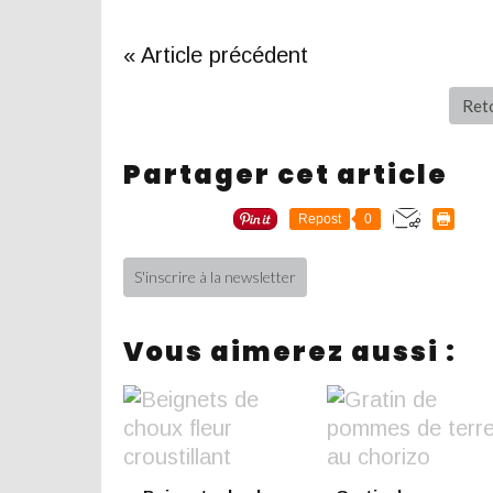
« Article précédent
Reto
Partager cet article
Repost
0
S'inscrire à la newsletter
Vous aimerez aussi :