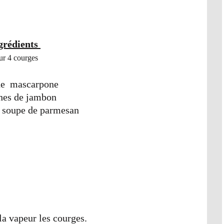
grédients
ur 4 courges
de mascarpone
ches de jambon
à soupe de parmesan
 la vapeur les courges.