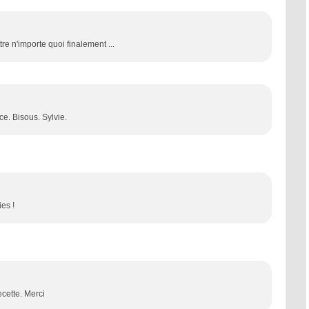
tre n'importe quoi finalement ...
ce. Bisous. Sylvie.
es !
ecette. Merci