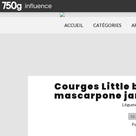
ACCUEIL
CATÉGORIES
A
Courges Little 
mascarpone ja
Légum
10.
P