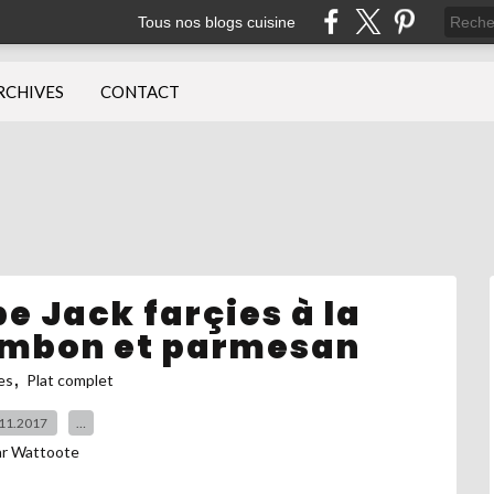
Tous nos blogs cuisine
RCHIVES
CONTACT
be Jack farçies à la
mbon et parmesan
,
es
Plat complet
11.2017
…
ar Wattoote