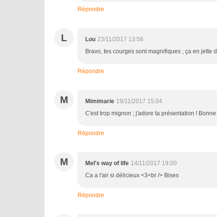
Répondre
L
Lou
23/11/2017 13:58
Bravo, tes courges sont magnifiques ; ça en jette da
Répondre
M
Mimimarie
19/11/2017 15:04
C'est trop mignon ; j'adore ta présentation ! Bonne
Répondre
M
Mel's way of life
14/11/2017 19:00
Ca a l'air si délicieux <3<br /> Bises
Répondre