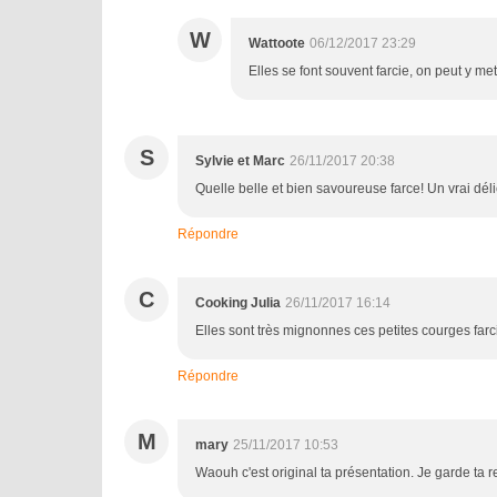
W
Wattoote
06/12/2017 23:29
Elles se font souvent farcie, on peut y met
S
Sylvie et Marc
26/11/2017 20:38
Quelle belle et bien savoureuse farce! Un vrai déli
Répondre
C
Cooking Julia
26/11/2017 16:14
Elles sont très mignonnes ces petites courges farci
Répondre
M
mary
25/11/2017 10:53
Waouh c'est original ta présentation. Je garde ta r