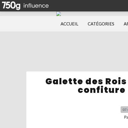
ACCUEIL
CATÉGORIES
A
Galette des Roi
confiture
07.
P