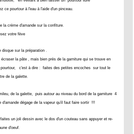
amboise, en veillant à bien laisser un pourtour libre
ez ce pourtour à l'eau à l'aide d'un pinceau.
e la crème d'amande sur la confiture.
sez votre fève
disque sur la préparation .
écraser la pâte , mais bien près de la garniture qui se trouve en
pourtour, c'est à dire : faites des petites encoches sur tout le
re de la galette.
u mileu, de la galette, puis autour au niveau du bord de la garniture 4
 d'amande dégage de la vapeur qu'il faut faire sortir !!!
aites un joli dessin avec le dos d'un couteau sans appuyer et re-
aune d'oeuf.