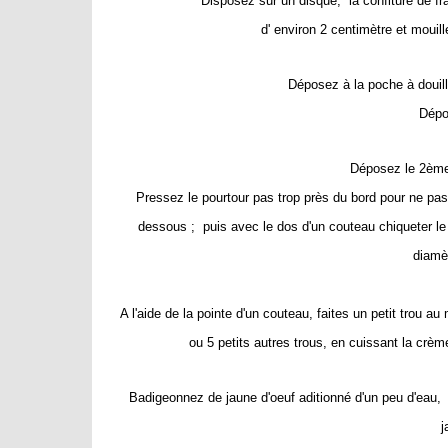
Disposez sur un disque, la confiture de fr
d' environ 2 centimètre et mouill
Déposez à la poche à douill
Dépo
Déposez le 2ème 
Pressez le pourtour pas trop près du bord pour ne pas 
dessous ; puis avec le dos d'un couteau chiqueter le 
diamèt
A l'aide de la pointe d'un couteau, faites un petit trou a
ou 5 petits autres trous, en cuissant la crème
Badigeonnez de jaune d'oeuf aditionné d'un peu d'eau, f
j