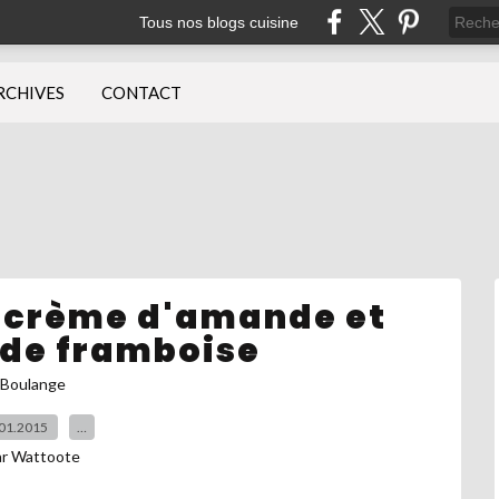
Tous nos blogs cuisine
RCHIVES
CONTACT
s crème d'amande et
 de framboise
Boulange
01.2015
…
ar Wattoote