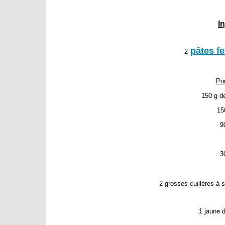
I
pâtes f
2
Pou
150 g d
15
9
3
2 grosses cuillères à 
1 jaune d