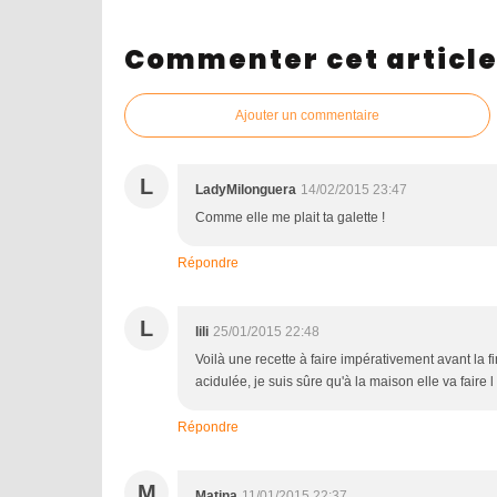
Commenter cet articl
Ajouter un commentaire
L
LadyMilonguera
14/02/2015 23:47
Comme elle me plait ta galette !
Répondre
L
lili
25/01/2015 22:48
Voilà une recette à faire impérativement avant la f
acidulée, je suis sûre qu'à la maison elle va faire l
Répondre
M
Matina
11/01/2015 22:37