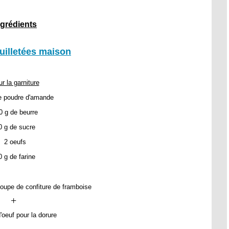
ngrédients
euilletées maison
r la garniture
e poudre d'amande
0 g de beurre
0 g de sucre
2 oeufs
0 g de farine
soupe de confiture de framboise
+
'oeuf pour la dorure