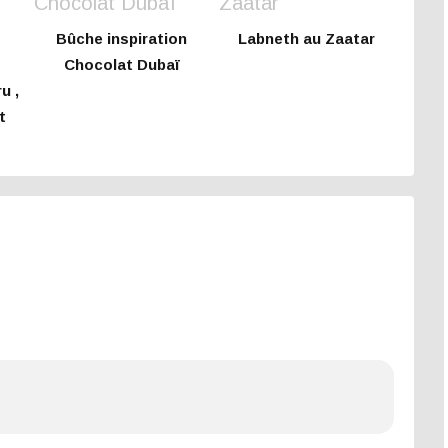
Bûche inspiration
Labneth au Zaatar
Chocolat Dubaï
u ,
t
e