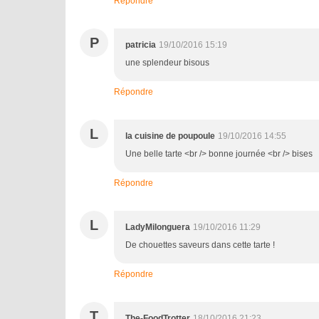
Répondre
P
patricia
19/10/2016 15:19
une splendeur bisous
Répondre
L
la cuisine de poupoule
19/10/2016 14:55
Une belle tarte <br /> bonne journée <br /> bises
Répondre
L
LadyMilonguera
19/10/2016 11:29
De chouettes saveurs dans cette tarte !
Répondre
T
The-FoodTrotter
18/10/2016 21:23