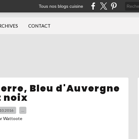
Tous nos blogs cuisine
RCHIVES
CONTACT
erre, Bleu d'Auvergne
t noix
10.2016
…
ar Wattoote