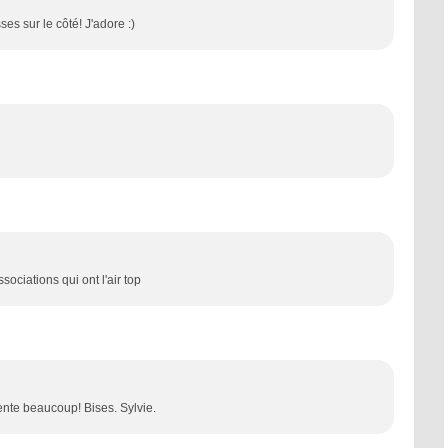
es sur le côté! J'adore :)
ociations qui ont l'air top
tente beaucoup! Bises. Sylvie.