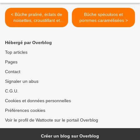
< Bûche praliné, éclats de
Bûche spéculoos et
noisettes, croustillant et
pommes caramélisées >
insert crémeux au praliné
Hébergé par Overblog
Top articles
Pages
Contact
Signaler un abus
C.G.U.
Cookies et données personnelles
Préférences cookies
Voir le profil de Wattoote sur le portail Overblog
Créer un blog sur Overblog