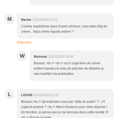
M
Marine
15/12/2019 14:22
Comme ingrédients dans l'insert crémeux, vous dites 60g de
crème... Mais crème liquide entière ?
Répondre
W
Wattoote
15/12/2019 19:30
Bonsoir, <br /> <br /> oui ll s'agit bien de crème
entière liquide j'ai omis de préciser de détailler je
vais modifier ma publication
L
LOUISE
02/12/2019 11:37
Bonjour,<br /> Qu'entendez-vous par "pâte de pralin" ? :-) Il
s'agit de praliné ? <br /> Merci d'avance pour votre réponse !
En fonction, je pense que je me lancerai dans cette recette :D
<br /> Bonne journée