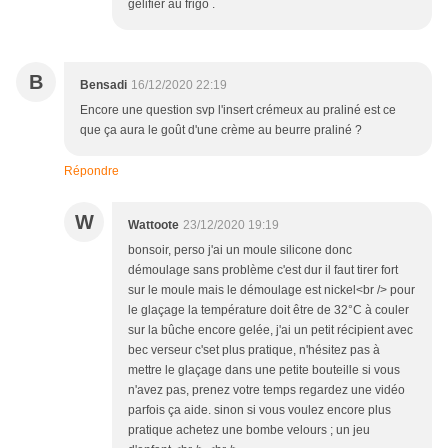
gélifier au frigo .
B
Bensadi
16/12/2020 22:19
Encore une question svp l'insert crémeux au praliné est ce
que ça aura le goût d'une crème au beurre praliné ?
Répondre
W
Wattoote
23/12/2020 19:19
bonsoir, perso j'ai un moule silicone donc
démoulage sans problème c'est dur il faut tirer fort
sur le moule mais le démoulage est nickel<br /> pour
le glaçage la température doit être de 32°C à couler
sur la bûche encore gelée, j'ai un petit récipient avec
bec verseur c'set plus pratique, n'hésitez pas à
mettre le glaçage dans une petite bouteille si vous
n'avez pas, prenez votre temps regardez une vidéo
parfois ça aide. sinon si vous voulez encore plus
pratique achetez une bombe velours ; un jeu