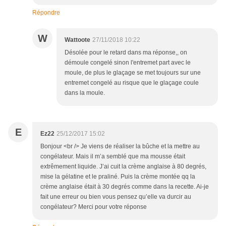
Répondre
W
Wattoote
27/11/2018 10:22
Désolée pour le retard dans ma réponse,, on
démoule congelé sinon l'entremet part avec le
moule, de plus le glaçage se met toujours sur une
entremet congelé au risque que le glaçage coule
dans la moule.
E
Ez22
25/12/2017 15:02
Bonjour <br /> Je viens de réaliser la bûche et la mettre au
congélateur. Mais il m’a semblé que ma mousse était
extrêmement liquide. J’ai cuit la crème anglaise à 80 degrés,
mise la gélatine et le praliné. Puis la crème montée qq la
crème anglaise était à 30 degrés comme dans la recette. Ai-je
fait une erreur ou bien vous pensez qu’elle va durcir au
congélateur? Merci pour votre réponse