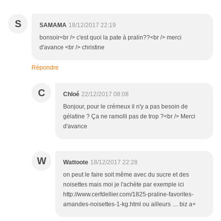
S
SAMAMA
18/12/2017 22:19
bonsoir<br /> c'est quoi la pate à pralin??<br /> merci
d'avance <br /> christine
Répondre
C
Chloé
22/12/2017 08:08
Bonjour, pour le crémeux il n'y a pas besoin de
gélatine ? Ça ne ramolli pas de trop ?<br /> Merci
d'avance
W
Wattoote
18/12/2017 22:28
on peut le faire soit même avec du sucre et des
noisettes mais moi je l'achète par exemple ici
http://www.cerfdellier.com/1825-praline-favorites-
amandes-noisettes-1-kg.html ou ailleurs .... biz a+