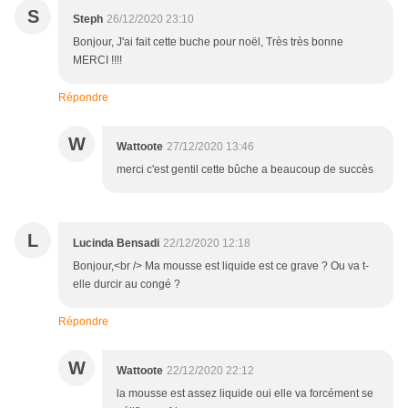
S
Steph
26/12/2020 23:10
Bonjour, J'ai fait cette buche pour noël, Très très bonne
MERCI !!!!
Répondre
W
Wattoote
27/12/2020 13:46
merci c'est gentil cette bûche a beaucoup de succès
L
Lucinda Bensadi
22/12/2020 12:18
Bonjour,<br /> Ma mousse est liquide est ce grave ? Ou va t-
elle durcir au congé ?
Répondre
W
Wattoote
22/12/2020 22:12
la mousse est assez liquide oui elle va forcément se