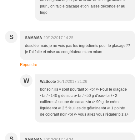
au congélateur jusque la veille de la dégustation le
jour J on fait le glaçage et on laisse décongeler au
frigo
S
SAMAMA
20/12/2017 14:25
desolée mais je ne vois pas les ingrédients pour le glacage??
je l'ai faite et mise au congélateur miam miam
Répondre
W
Wattoote
20/12/2017 21:26
bonsoir, ils y sont pourtant ;-) <br /> Pour le glaçage
<br /> 140 g de sucre<br /> 50 g d'eau<br /> 2
cuillères à soupe de cacao<br /> 90 g de crème
liquide<br /> 2,5 feuilles de gélatine<br /> 1 pointe
de colorant noir <br /> vous allez vous régaler biz a+
S
SAMAMA
20/12/2017 14:24