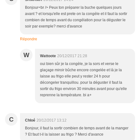
Bonjour<br /> Peux ton préparer la buche quelques jours
avant ? et lorsqu'elle est prete on la congéle et il faut la sortir
combien de temps avant du congélation pour la déguster le
soir par exemple? merci d'avance
Répondre
W
Wattoote
20/12/2017 21:28
oui bien sûr je la congèle, je la sors et verse le
glaçage miroir bûche encore congelée et là je la
laisse au frigo elle peut y rester 24 h pour
décongeler tranquillou. pour la déguster il faut la
sortir du frigo environ 30 minutes avant pour qu'elle
reprenne la température. bi a+
C
Chloé
20/12/2017 13:12
Bonjour, il faut la sortir combien de temps avant de la manger
? Et faut t-il la laisser au frigo ? Merci d'avance