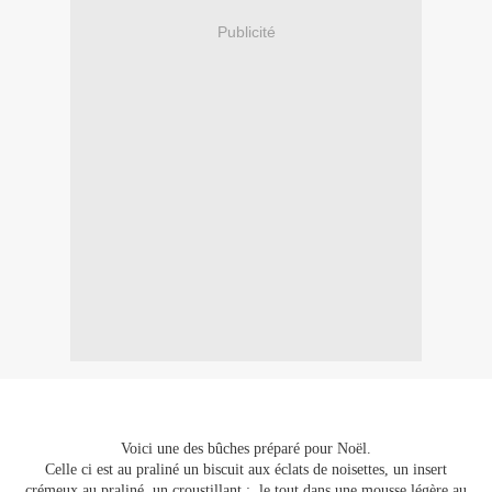
Publicité
Voici une des bûches préparé pour Noël.
Celle ci est au praliné un biscuit aux éclats de noisettes, un insert
crémeux au praliné un croustillant ; le tout dans une mousse légère au