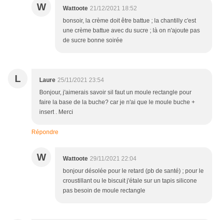
W
Wattoote
21/12/2021 18:52
bonsoir, la crème doit être battue ; la chantilly c'est
une crème battue avec du sucre ; là on n'ajoute pas
de sucre bonne soirée
L
Laure
25/11/2021 23:54
Bonjour, j'aimerais savoir sil faut un moule rectangle pour
faire la base de la buche? car je n'ai que le moule buche +
insert . Merci
Répondre
W
Wattoote
29/11/2021 22:04
bonjour désolée pour le retard (pb de santé) ; pour le
croustillant ou le biscuit j'étale sur un tapis silicone
pas besoin de moule rectangle