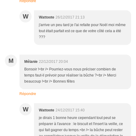
Répondre
W
Wattoote
26/12/2017 21:13
j'arrive un peu tard je l'ai refaite pour Noël moi même
tout était parfait est ce que de votre côté cela a été
???
M
Mélanie
22/12/2017 20:04
Bonsoir !<br /> Pourriez-vous nous préciser combien de
temps faut-il prévoir pour réaliser la bûche ?<br /> Merci
beaucoup !<br /> Bonnes fêtes
Répondre
W
Wattoote
24/12/2017 15:40
je dirais 1 bonne heure cependant tout peut se
préparer à l'avance : le biscuit et l'insert la veille, ce
qui fait gagner du temps.<br /> la bûche peut rester