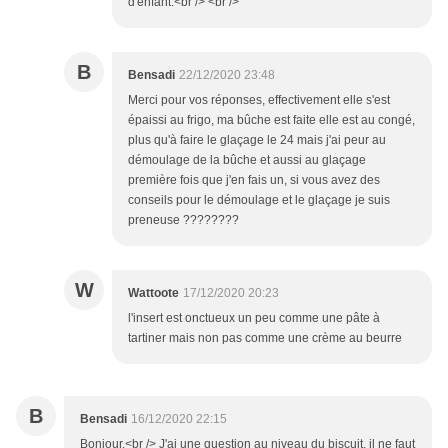
d'enfant.<br /> <br />
B
Bensadi
22/12/2020 23:48
Merci pour vos réponses, effectivement elle s'est
épaissi au frigo, ma bûche est faite elle est au congé,
plus qu'à faire le glaçage le 24 mais j'ai peur au
démoulage de la bûche et aussi au glaçage
première fois que j'en fais un, si vous avez des
conseils pour le démoulage et le glaçage je suis
preneuse ????????
W
Wattoote
17/12/2020 20:23
l'insert est onctueux un peu comme une pâte à
tartiner mais non pas comme une crème au beurre
B
Bensadi
16/12/2020 22:15
Bonjour,<br /> J'ai une question au niveau du biscuit, il ne faut