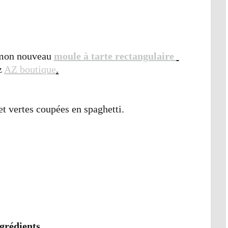
r mon nouveau
moule à tarte rectangulaire
z
AZ boutique
.
et vertes coupées en spaghetti.
grédients