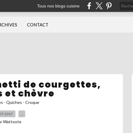
Tous nos blogs cuisine
RCHIVES
CONTACT
etti de courgettes,
s et chèvre
es - Quiches - Croque
07.2017
…
ar Wattoote