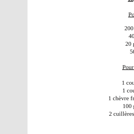
Po
200
40
20 
5
Pour
1 co
1 co
1 chèvre fr
100 
2 cuillère