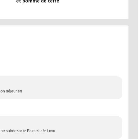
et pomme de terre
e
 mon déjeuner!
onne soirée<br /> Bises<br /> Lova