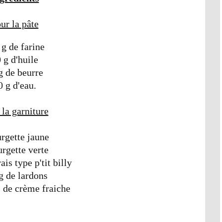
ur la pâte
 g de farine
 g d'huile
g de beurre
0 g d'eau.
 la garniture
urgette jaune
urgette verte
ais type p'tit billy
g de lardons
s de crème fraiche