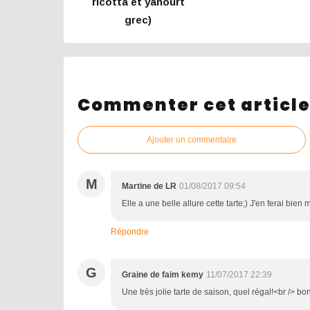
ricotta et yahourt
grec)
Commenter cet articl
Ajouter un commentaire
M
Martine de LR
01/08/2017 09:54
Elle a une belle allure cette tarte;) J'en ferai bien
Répondre
G
Graine de faim kemy
11/07/2017 22:39
Une très jolie tarte de saison, quel régal!<br /> b