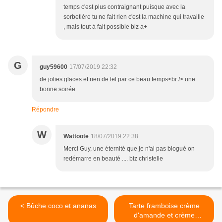
temps c'est plus contraignant puisque avec la
sorbetière tu ne fait rien c'est la machine qui travaille
, mais tout à fait possible biz a+
G
guy59600
17/07/2019 22:32
de jolies glaces et rien de tel par ce beau temps<br /> une
bonne soirée
Répondre
W
Wattoote
18/07/2019 22:38
Merci Guy, une éternité que je n'ai pas blogué on
redémarre en beauté .... biz christelle
< Bûche coco et ananas
Tarte framboise crème
d'amande et crème