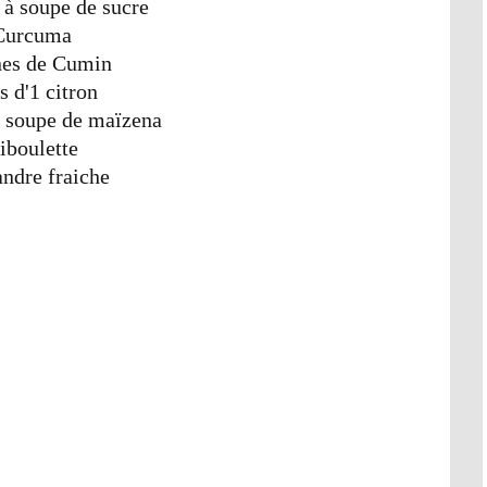
e à soupe de sucre
Curcuma
nes de Cumin
us d'1 citron
 à soupe de maïzena
iboulette
ndre fraiche