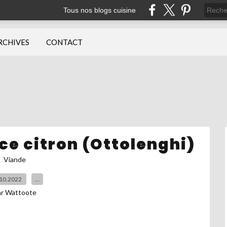
Tous nos blogs cuisine
RCHIVES
CONTACT
uce citron (Ottolenghi)
Viande
10.2022
…
ar Wattoote