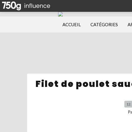
ACCUEIL
CATÉGORIES
A
Filet de poulet sa
12.
P