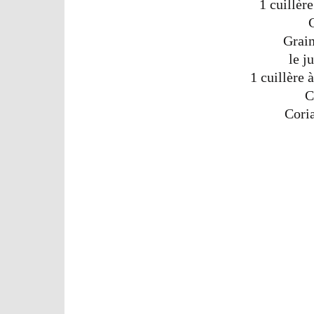
1 cuillèr
Grai
le j
1 cuillère
C
Coria