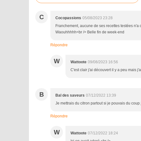
C
Cocopassions
05/08/2023 23:28
Franchement, aucune de ses recettes testées n'a d
Waouhhhhh<br /> Belle fin de week-end
Répondre
W
Wattoote
09/08/2023 16:56
C'est clair j'ai découvert il y a peu mais
B
Bal des saveurs
07/12/2022 13:39
Je mettrais du citron partout si je pouvais du coup
Répondre
W
Wattoote
07/12/2022 18:24