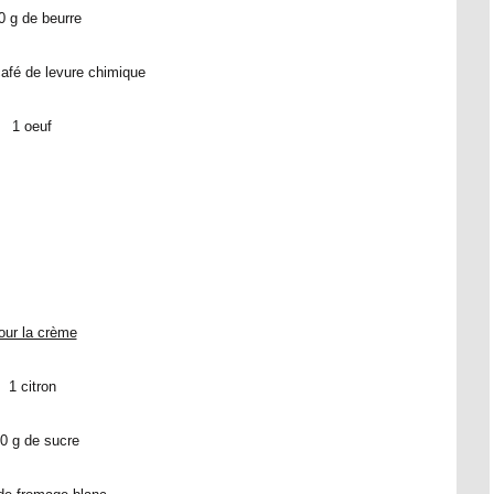
0 g de beurre
 café de levure chimique
1 oeuf
our la crème
1 citron
0 g de sucre