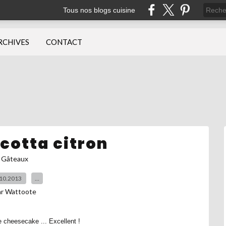
Tous nos blogs cuisine
RCHIVES
CONTACT
icotta citron
Gâteaux
10.2013
…
ar Wattoote
cheesecake ... Excellent !