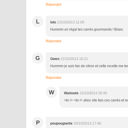
Répondre
L
lolo
23/10/2013 11:09
Hummm un régal tes carrés gourmands ! Bises
Répondre
G
Gwen
22/10/2013 16:21
Hummm je suis fan de citron et cette recette me te
Répondre
W
Wattoote
22/10/2013 20:45
<br /> <br /> allez vite fais ces carrés et
P
poupougnette
20/10/2013 17:46