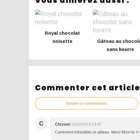
Vous aimerez aussi :
Royal chocolat
noisette
Gâteau au chocol
sans beurre
Commenter cet articl
Ajouter un commentaire
C
Chrystel
23/10/2013 13:47
Carrément irrésistible ce gâteau. Merci Miss<br />