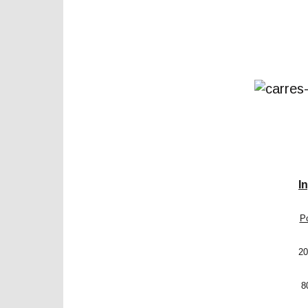
I
Po
20
8