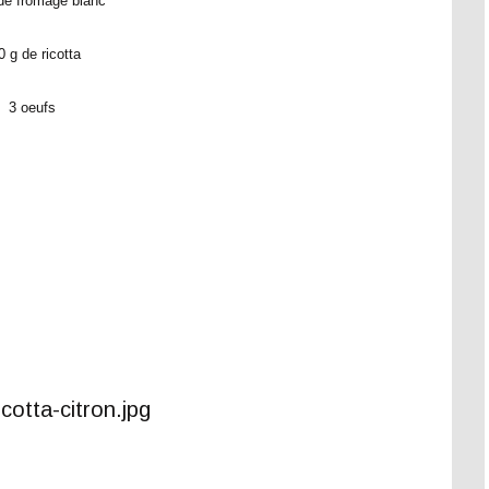
de fromage blanc
0 g de ricotta
3 oeufs