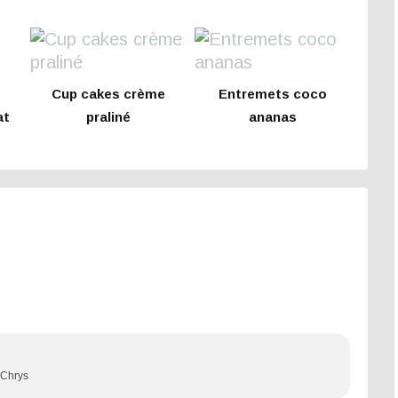
Cup cakes crème
Entremets coco
at
praliné
ananas
e
 Chrys