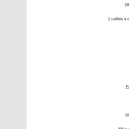
18
1 cuillère à
P
10