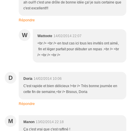
ah oui!!! c'est une drôle de bonne idée ça! je suis certaine que
c'est excellent!!!
Répondre
W
Wattoote
14/02/2014 22:07
<br /> <br /> en tout cas ici tous les invités ont aimé,
fin et léger parfait pour débuter un repas .<br /> <br
/> <br /> <br />
D
Doria
14/02/2014 10:06
C'est rapide et bien délicieux !<br /> Très bonne journée en
cette fin de semaine,<br /> Bisous, Doria
Répondre
M
Manon
13/02/2014 22:18
Ça c'est vrai que c'est raffiné !