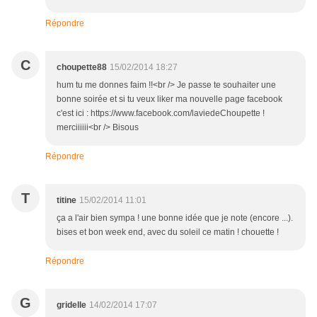
Répondre
C
choupette88
15/02/2014 18:27
hum tu me donnes faim !!<br /> Je passe te souhaiter une
bonne soirée et si tu veux liker ma nouvelle page facebook
c'est ici : https://www.facebook.com/laviedeChoupette !
merciiiiii<br /> Bisous
Répondre
T
titine
15/02/2014 11:01
ça a l'air bien sympa ! une bonne idée que je note (encore ...).
bises et bon week end, avec du soleil ce matin ! chouette !
Répondre
G
gridelle
14/02/2014 17:07