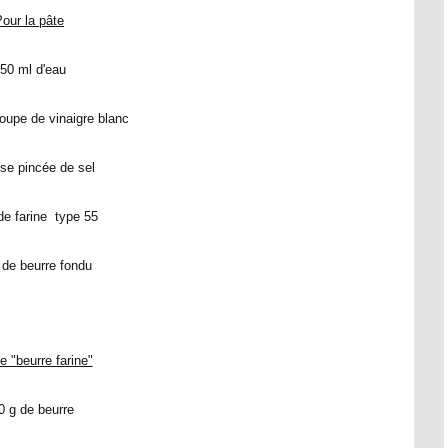
our la pâte
50 ml d'eau
 soupe de vinaigre blanc
se pincée de sel
de farine type 55
 de beurre fondu
e "beurre farine"
0 g de beurre