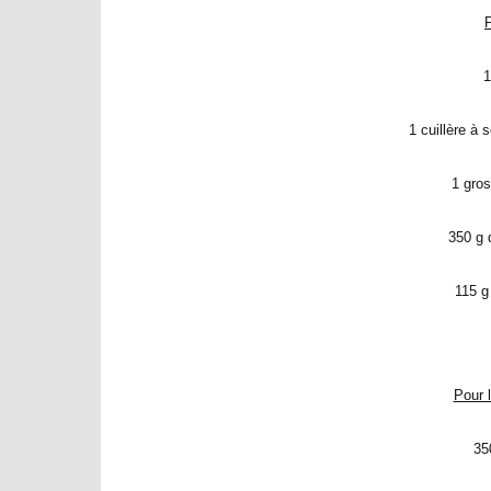
P
1
1 cuillère à
1 gros
350 g 
115 g
Pour l
35