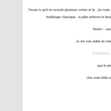
J'avais lu qu'il en existait plusieurs sortes et là, j'ai vou
feuilletage classique, la pâte enferme le beur
Verdict : une 
Je me suis aidée du merv
Patisserie
que le pè
Une vraie bible e