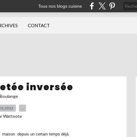
Tous nos blogs cuisine
RCHIVES
CONTACT
letée inversée
Boulange
01.2013
…
ar Wattoote
maison depuis un certain temps déjà.