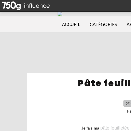
ACCUEIL
CATÉGORIES
A
Pâte feuil
07.
P
pâte feuilletée
Je fais ma