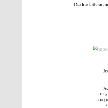
il faut bien le dire un p
In
Pou
110 g 
115 g d
2