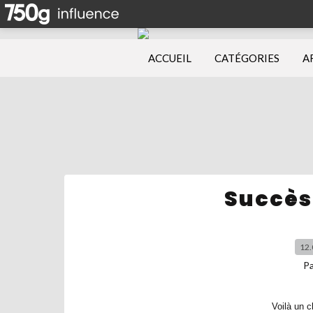
ACCUEIL
CATÉGORIES
A
Succès
12.
P
Voilà un c