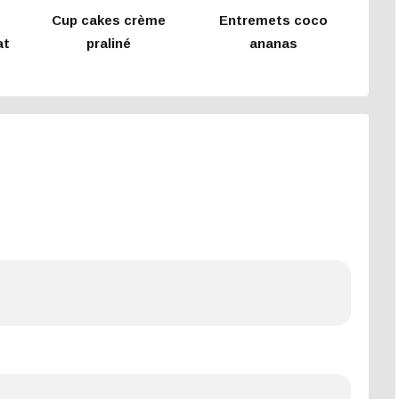
Cup cakes crème
Entremets coco
at
praliné
ananas
e