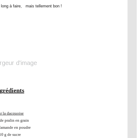
eu long à faire, mais tellement bon !
grédients
r la dacquoise
de pralin en grain
'amande en poudre
10 g de sucre