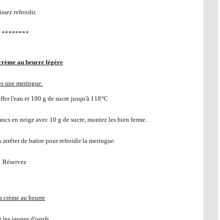
ssez refroidir.
********
 crème au beurre légère
es une meringue.
ffer l'eau et 100 g de sucre jusqu'à 118°C
ancs en neige avec 10 g de sucre, montez les bien ferme.
s arrêter de battre pour refroidir la meringue.
Réservez
a crème au beurre
 les jaunes d'oeufs.