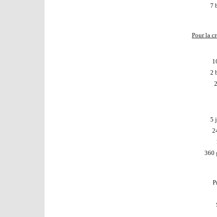
7 
Pour la c
1
2 
2
5 
2
360 
Pr