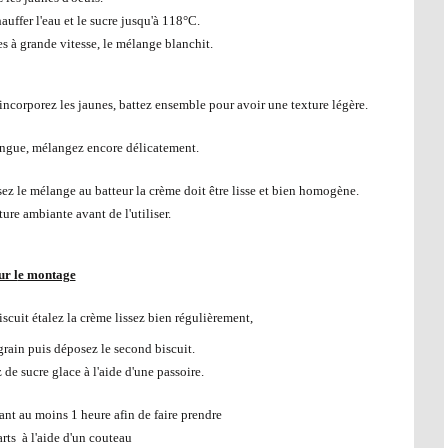
auffer l'eau et le sucre jusqu'à 118°C.
es à grande vitesse, le mélange blanchit.
 incorporez les jaunes, battez ensemble pour avoir une texture légère.
ingue, mélangez encore délicatement.
ssez le mélange au batteur la crème doit être lisse et bien homogène.
re ambiante avant de l'utiliser.
r l
e montage
scuit étalez la crème lissez bien régulièrement,
grain puis déposez le second biscuit.
 de sucre glace à l'aide d'une passoire.
ant au moins 1 heure afin de faire prendre
rts à l'aide d'un couteau