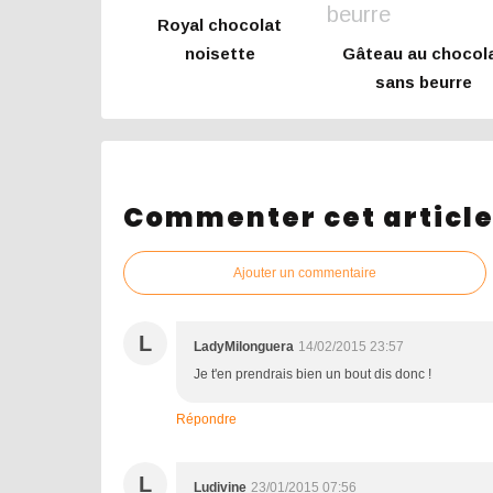
Royal chocolat
noisette
Gâteau au chocol
sans beurre
Commenter cet articl
Ajouter un commentaire
L
LadyMilonguera
14/02/2015 23:57
Je t'en prendrais bien un bout dis donc !
Répondre
L
Ludivine
23/01/2015 07:56