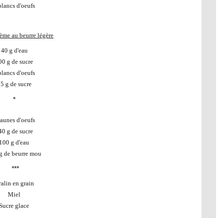
blancs d'oeufs
rème au beurre légère
40 g d'eau
00 g de sucre
blancs d'oeufs
5 g de sucre
*
jaunes d'oeufs
40 g de sucre
100 g d'eau
g de beurre mou
***
alin en grain
Miel
Sucre glace