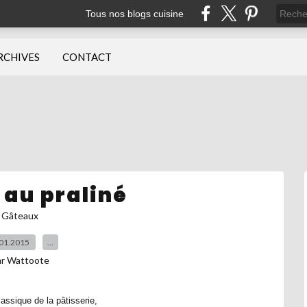
Tous nos blogs cuisine
RCHIVES
CONTACT
 au praliné
Gâteaux
01.2015
…
ar Wattoote
lassique de la pâtisserie,