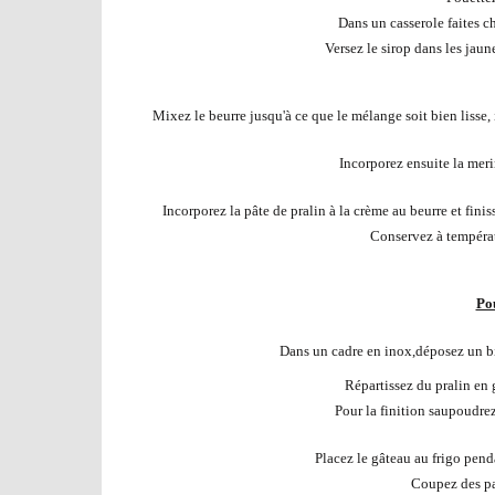
Dans un casserole faites ch
Versez le sirop dans les jaun
Mixez le beurre jusqu'à ce que le mélange soit bien lisse,
Incorporez ensuite la mer
Incorporez la pâte de pralin à la crème au beurre et fini
Conservez à températu
Pou
Dans un cadre en inox,d
éposez un bi
Répartissez du pralin en 
Pour la finition saupoudrez
Placez le gâteau au frigo pend
Coupez des pa