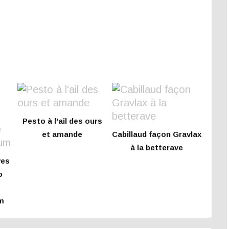
Pesto à l'ail des ours
et amande
Cabillaud façon Gravlax
à la betterave
ves
o
m