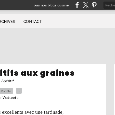
Tous nos blogs cuisine
RCHIVES
CONTACT
itifs aux graines
Apéritif
08.2016
…
ar Wattoote
 excellents avec une tartinade,