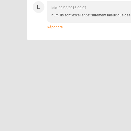
L
lolo
29/08/2016 09:07
hum, ils sont excellent et surement mieux que des
Répondre