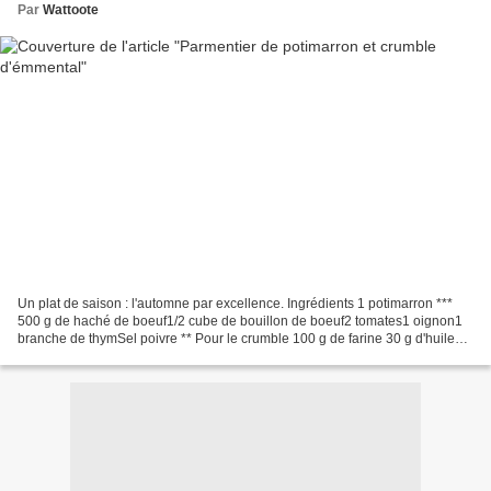
Par
Wattoote
Un plat de saison : l'automne par excellence. Ingrédients 1 potimarron ***
500 g de haché de boeuf1/2 cube de bouillon de boeuf2 tomates1 oignon1
branche de thymSel poivre ** Pour le crumble 100 g de farine 30 g d'huile
(ou 70 g de beurre)30 g de beurre...