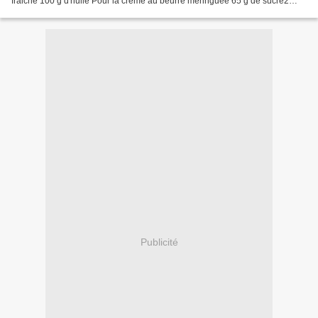
fraiche 100 g d'huile Pour la crème au beurre meringuée 65 g de sucre2
blancs d'oeufs115 g de beurre1 pointe...
Publicité