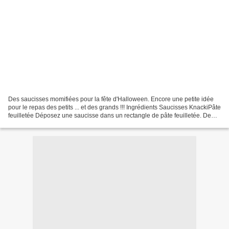
Des saucisses momifiées pour la fête d'Halloween. Encore une petite idée
pour le repas des petits ... et des grands !!! Ingrédients Saucisses KnackiPâte
feuilletée Déposez une saucisse dans un rectangle de pâte feuilletée. De
chaque côté de la entaillez...