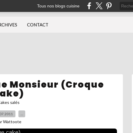
Tous nos blogs cuisine
RCHIVES
CONTACT
e Monsieur (Croque
ake)
akes salés
07.2011
…
ar Wattoote