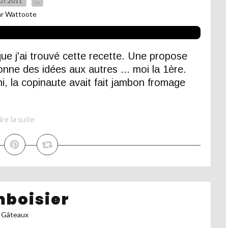
07.2011
…
ar Wattoote
ue j'ai trouvé cette recette. Une propose
donne des idées aux autres ... moi la 1ère.
ini, la copinaute avait fait jambon fromage
ire la suite
boisier
Gâteaux