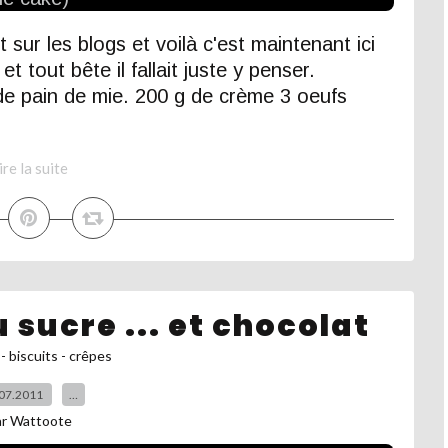
ur les blogs et voilà c'est maintenant ici
t tout bête il fallait juste y penser.
de pain de mie. 200 g de crème 3 oeufs
ire la suite
 sucre ... et chocolat
- biscuits - crêpes
07.2011
…
ar Wattoote