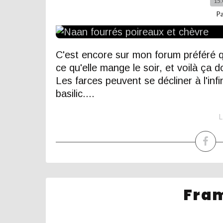
15.
P
C'est encore sur mon forum préféré q
ce qu'elle mange le soir, et voilà ça 
Les farces peuvent se décliner à l'inf
basilic....
L
Fram