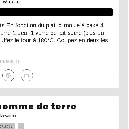
ar Wattoote
ts En fonction du plat ici moule à cake 4
rre 1 oeuf 1 verre de lait sucre (plus ou
uffez le four à 180°C. Coupez en deux les
ire la suite
 pomme de terre
Légumes
07.2011
…