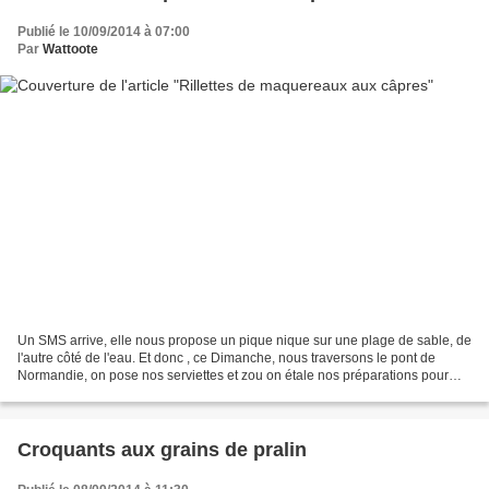
Publié le 10/09/2014 à 07:00
Par
Wattoote
Un SMS arrive, elle nous propose un pique nique sur une plage de sable, de
l'autre côté de l'eau. Et donc , ce Dimanche, nous traversons le pont de
Normandie, on pose nos serviettes et zou on étale nos préparations pour
pique niquer entre amis . J'avais...
Croquants aux grains de pralin