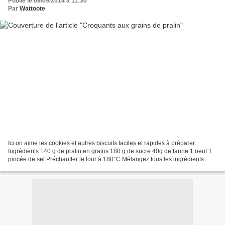
Publié le 08/09/2014 à 11:30
Par
Wattoote
Ici on aime les cookies et autres biscuits faciles et rapides à préparer.
Ingrédients 140 g de pralin en grains 180 g de sucre 40g de farine 1 oeuf 1
pincée de sel Préchauffer le four à 180°C Mélangez tous les ingrédients
jusqu'à obtenir une pâte épaisse...