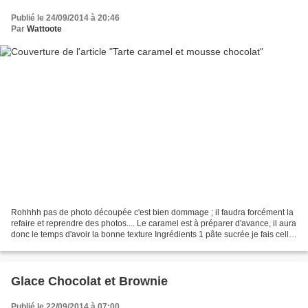
Publié le 24/09/2014 à 20:46
Par
Wattoote
Rohhhh pas de photo découpée c'est bien dommage ; il faudra forcément la
refaire et reprendre des photos.... Le caramel est à préparer d'avance, il aura
donc le temps d'avoir la bonne texture Ingrédients 1 pâte sucrée je fais celle
de Christophe Felder...
Glace Chocolat et Brownie
Publié le 22/09/2014 à 07:00