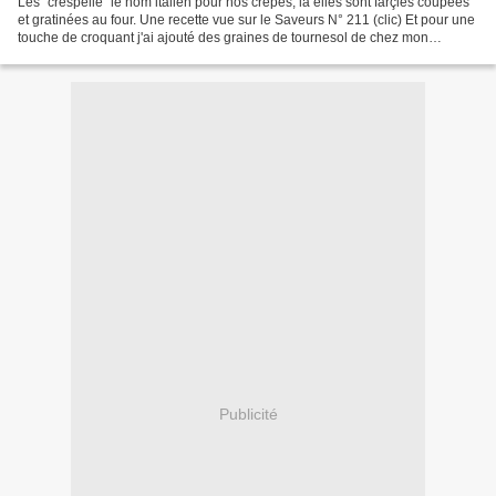
Les "crespelle" le nom italien pour nos crêpes, là elles sont farçies coupées
et gratinées au four. Une recette vue sur le Saveurs N° 211 (clic) Et pour une
touche de croquant j'ai ajouté des graines de tournesol de chez mon
partenaire Farin'up (clic)...
Publicité