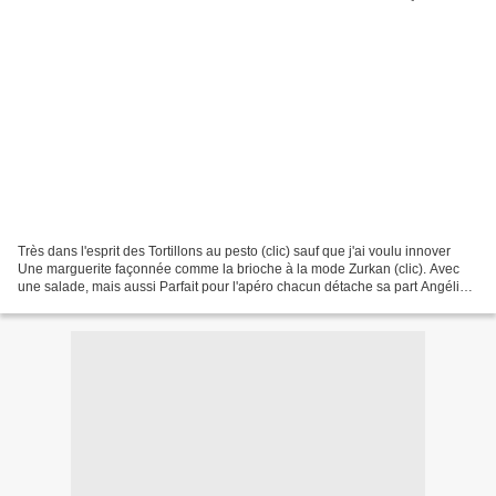
Très dans l'esprit des Tortillons au pesto (clic) sauf que j'ai voulu innover
Une marguerite façonnée comme la brioche à la mode Zurkan (clic). Avec
une salade, mais aussi Parfait pour l'apéro chacun détache sa part Angélina,
si tu me lis ce feuilleté...