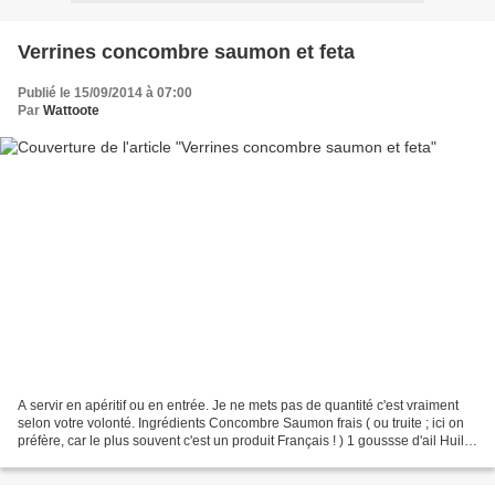
Verrines concombre saumon et feta
Publié le 15/09/2014 à 07:00
Par
Wattoote
A servir en apéritif ou en entrée. Je ne mets pas de quantité c'est vraiment
selon votre volonté. Ingrédients Concombre Saumon frais ( ou truite ; ici on
préfère, car le plus souvent c'est un produit Français ! ) 1 goussse d'ail Huile
d'olive Jus de citron...