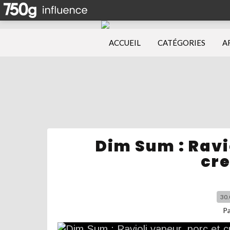
ACCUEIL
CATÉGORIES
A
Dim Sum : Ravi
cr
30.
P