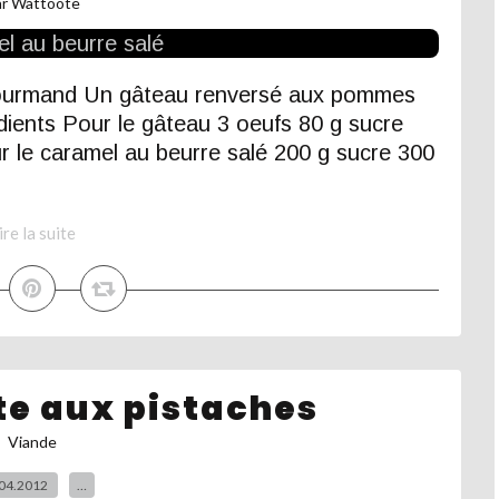
ar Wattoote
gourmand Un gâteau renversé aux pommes
dients Pour le gâteau 3 oeufs 80 g sucre
r le caramel au beurre salé 200 g sucre 300
ire la suite
te aux pistaches
Viande
04.2012
…