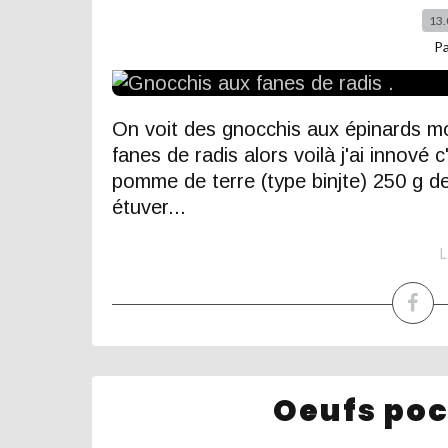
13.
P
On voit des gnocchis aux épinards moi
fanes de radis alors voilà j'ai innové c
pomme de terre (type binjte) 250 g de
étuver...
L
Oeufs poc