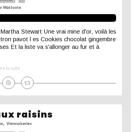
ar Wattoote
Martha Stewart Une vrai mine d'or, voilà les
citron pavot l es Cookies chocolat gingembre
ises Et la liste va s'allonger au fur et à
ire la suite
aux raisins
,
ge
Viennoiseries