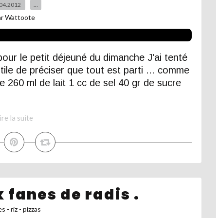
04.2012
…
ar Wattoote
our le petit déjeuné du dimanche J'ai tenté
tile de préciser que tout est parti ... comme
te 260 ml de lait 1 cc de sel 40 gr de sucre
ire la suite
 fanes de radis .
s - riz - pizzas