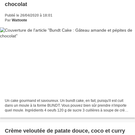
chocolat
Publié le 26/04/2020 à 18:01
Par
Wattoote
Un cake gourmand et savoureux. Un bundt cake, en fait, puisqu'il est cuit
dans un moule à la forme BUNDT. Vous pouvez bien sûr prendre n'importe
quel moule. Ingrédients 4 oeufs 120 g de sucre 3 cuillères à soupe de crème
fraiche 100 g d'huile 250 g de...
Crème veloutée de patate douce, coco et curry