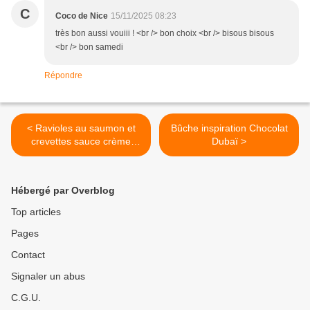
C
Coco de Nice
15/11/2025 08:23
très bon aussi vouiii ! <br /> bon choix <br /> bisous bisous
<br /> bon samedi
Répondre
< Ravioles au saumon et
Bûche inspiration Chocolat
crevettes sauce crème
Dubaï >
safran
Hébergé par Overblog
Top articles
Pages
Contact
Signaler un abus
C.G.U.