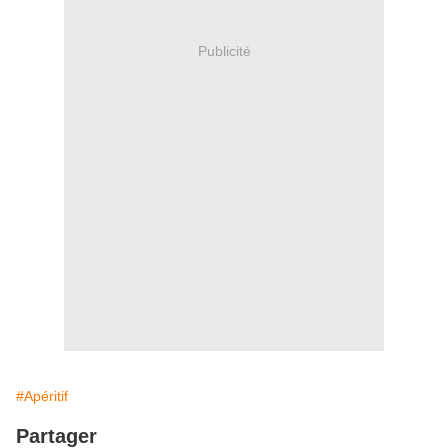
Publicité
#Apéritif
Partager