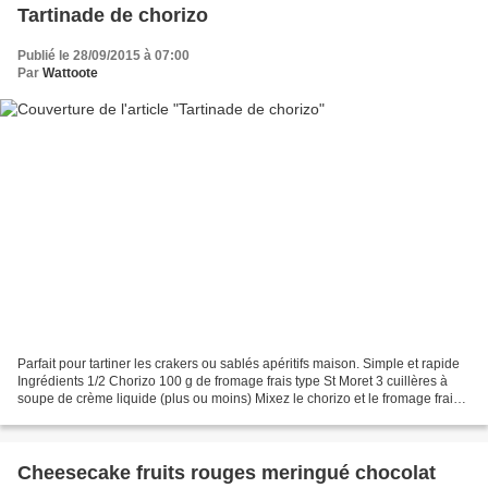
Tartinade de chorizo
Publié le 28/09/2015 à 07:00
Par
Wattoote
Parfait pour tartiner les crakers ou sablés apéritifs maison. Simple et rapide
Ingrédients 1/2 Chorizo 100 g de fromage frais type St Moret 3 cuillères à
soupe de crème liquide (plus ou moins) Mixez le chorizo et le fromage frais,
ajoutez la crème liquide...
Cheesecake fruits rouges meringué chocolat