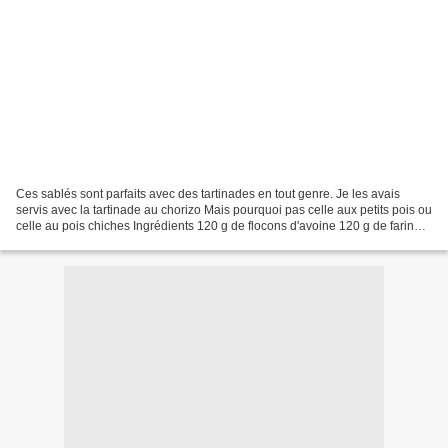
Ces sablés sont parfaits avec des tartinades en tout genre. Je les avais
servis avec la tartinade au chorizo Mais pourquoi pas celle aux petits pois ou
celle au pois chiches Ingrédients 120 g de flocons d'avoine 120 g de farine
d'épautre (Farin'up ) 1/2...