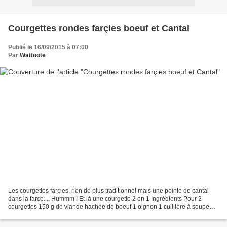
Courgettes rondes farçies boeuf et Cantal
Publié le 16/09/2015 à 07:00
Par
Wattoote
Les courgettes farçies, rien de plus traditionnel mais une pointe de cantal
dans la farce.... Hummm ! Et là une courgette 2 en 1 Ingrédients Pour 2
courgettes 150 g de viande hachée de boeuf 1 oignon 1 cuilllère à soupe
d'huile 1 oeuf 100 g de Cantal...