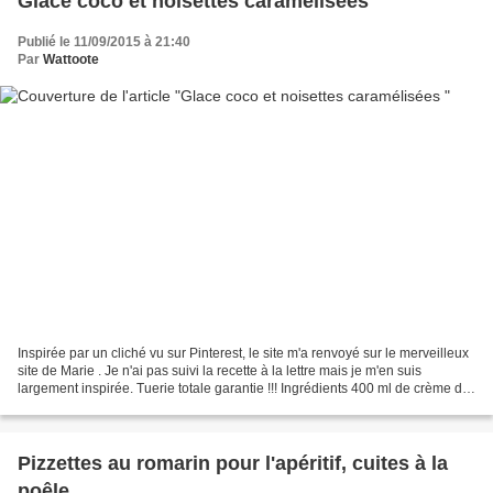
Glace coco et noisettes caramélisées
Publié le 11/09/2015 à 21:40
Par
Wattoote
Inspirée par un cliché vu sur Pinterest, le site m'a renvoyé sur le merveilleux
site de Marie . Je n'ai pas suivi la recette à la lettre mais je m'en suis
largement inspirée. Tuerie totale garantie !!! Ingrédients 400 ml de crème de
coco bien froide (attention...
Pizzettes au romarin pour l'apéritif, cuites à la
poêle