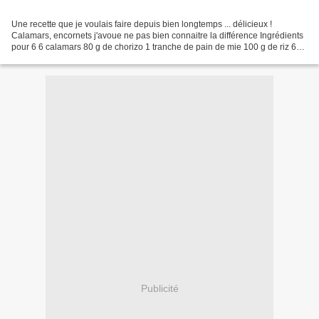
Une recette que je voulais faire depuis bien longtemps ... délicieux !
Calamars, encornets j'avoue ne pas bien connaitre la différence Ingrédients
pour 6 6 calamars 80 g de chorizo 1 tranche de pain de mie 100 g de riz 6
tomates 1 gousse d'ail 1 oigon...
Publicité