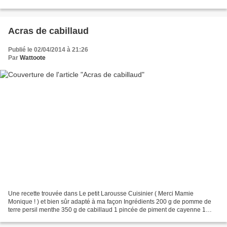
la pâte à sucre et cake...
Acras de cabillaud
Publié le 02/04/2014 à 21:26
Par
Wattoote
Une recette trouvée dans Le petit Larousse Cuisinier ( Merci Mamie
Monique ! ) et bien sûr adapté à ma façon Ingrédients 200 g de pomme de
terre persil menthe 350 g de cabillaud 1 pincée de piment de cayenne 1
oeuf 50 g de farine huile pour la friture...