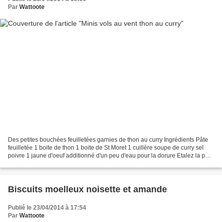
Par
Wattoote
Des petites bouchées feuilletées garnies de thon au curry Ingrédients Pâte
feuilletée 1 boite de thon 1 boite de St Moret 1 cuillère soupe de curry sel
poivre 1 jaune d'oeuf additionné d'un peu d'eau pour la dorure Etalez la pâte
feuilletée un peu épaisse....
Biscuits moelleux noisette et amande
Publié le 23/04/2014 à 17:54
Par
Wattoote