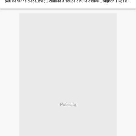
peu de farine d'épautre ) 1 cuillère à soupe d'huile d'olive 1 oignon 1 kgs de
de carottes...
Publicité