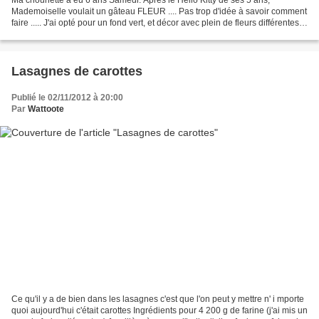
Mademoiselle voulait un gâteau FLEUR .... Pas trop d'idée à savoir comment
faire ..... J'ai opté pour un fond vert, et décor avec plein de fleurs différentes
le tout en pâte d'amande....
Lasagnes de carottes
Publié le 02/11/2012 à 20:00
Par
Wattoote
Ce qu'il y a de bien dans les lasagnes c'est que l'on peut y mettre n' i mporte
quoi aujourd'hui c'était carottes Ingrédients pour 4 200 g de farine (j'ai mis un