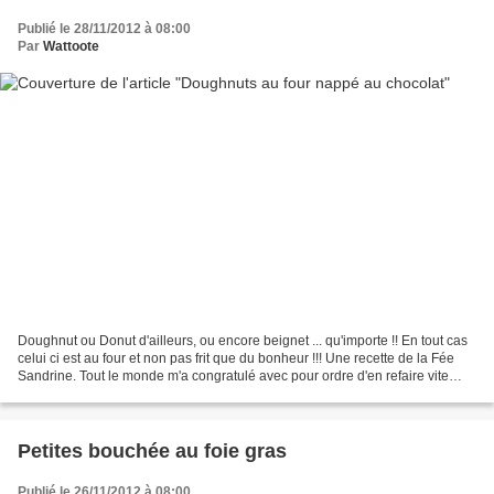
Publié le 28/11/2012 à 08:00
Par
Wattoote
Doughnut ou Donut d'ailleurs, ou encore beignet ... qu'importe !! En tout cas
celui ci est au four et non pas frit que du bonheur !!! Une recette de la Fée
Sandrine. Tout le monde m'a congratulé avec pour ordre d'en refaire vite
tellement ils se sont...
Petites bouchée au foie gras
Publié le 26/11/2012 à 08:00