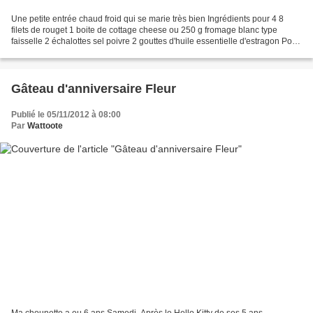
Une petite entrée chaud froid qui se marie très bien Ingrédients pour 4 8
filets de rouget 1 boite de cottage cheese ou 250 g fromage blanc type
faisselle 2 échalottes sel poivre 2 gouttes d'huile essentielle d'estragon Pour
la déco Réduction de balsamique...
Gâteau d'anniversaire Fleur
Publié le 05/11/2012 à 08:00
Par
Wattoote
Ma chounette a eu 6 ans Samedi. Après le Hello Kitty de ses 5 ans,