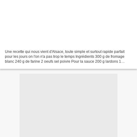
Une recette qui nous vient d'Alsace, toute simple et surtout rapide parfait
pour les jours on l'on n'a pas trop le temps Ingrédients 300 g de fromage
blanc 240 g de farine 2 oeufs sel poivre Pour la sauce 200 g lardons 1
poivron rouge Mélangez tous les...