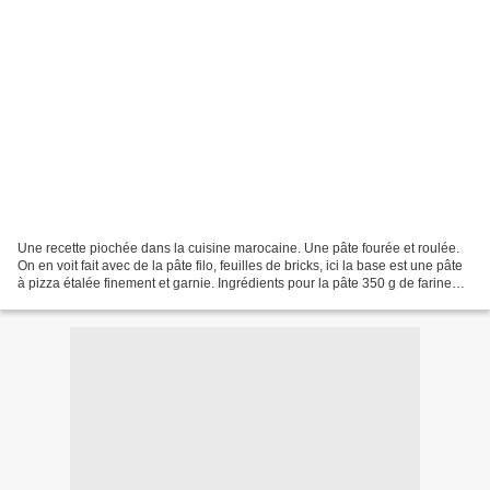
Une recette piochée dans la cuisine marocaine. Une pâte fourée et roulée.
On en voit fait avec de la pâte filo, feuilles de bricks, ici la base est une pâte
à pizza étalée finement et garnie. Ingrédients pour la pâte 350 g de farine
type T 55 100 ml de...