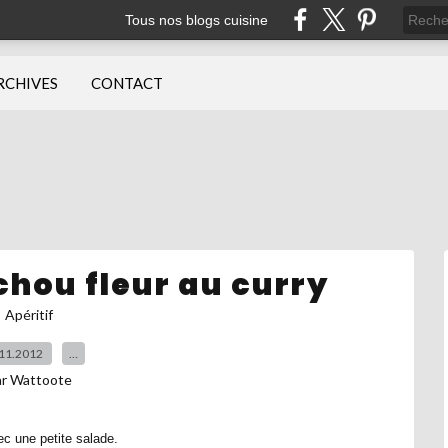
Tous nos blogs cuisine
RCHIVES
CONTACT
hou fleur au curry
Apéritif
11.2012
…
ar Wattoote
ec une petite salade.