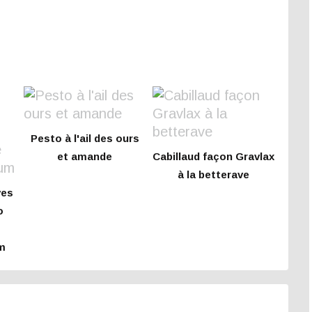
Pesto à l'ail des ours
et amande
Cabillaud façon Gravlax
à la betterave
ves
o
m