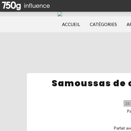
ACCUEIL
CATÉGORIES
A
Samoussas de c
23.
P
Parfait av