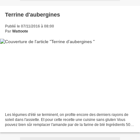
Terrine d'aubergines
Publié le 07/11/2016 à 08:00
Par
Wattoote
Les légumes d'été se terminent, on profite encore des derniers rayons de
soleil dans l'assiette. Et pour cette recette une cuisine sans gluten Vous
pouvez bien sûr remplacer l'amande par de la farine de blé Ingrédients 500
g d'aubergines1 ou 2 tomates2...