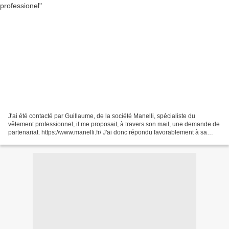
J'ai été contacté par Guillaume, de la société Manelli, spécialiste du
vêtement professionnel, il me proposait, à travers son mail, une demande de
partenariat. https://www.manelli.fr/ J'ai donc répondu favorablement à sa
proposition et j'ai eu le plaisir...