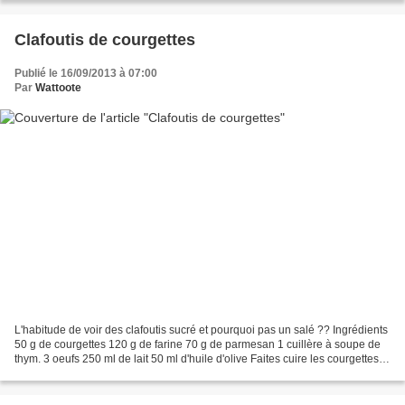
Clafoutis de courgettes
Publié le 16/09/2013 à 07:00
Par
Wattoote
L'habitude de voir des clafoutis sucré et pourquoi pas un salé ?? Ingrédients
50 g de courgettes 120 g de farine 70 g de parmesan 1 cuillère à soupe de
thym. 3 oeufs 250 ml de lait 50 ml d'huile d'olive Faites cuire les courgettes, (
pas trop parce qu'elles...