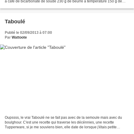
à café de bicarbonate de soude 230 g de beurre à température 150 g de
sucre 2 gros oeufs 4 cuilllères...
Taboulé
Publié le 02/09/2013 à 07:00
Par
Wattoote
Oupssss, le vrai Taboulé ne se fait pas avec de la semoule mais avec du
boulghour. C'est une recette qui traverse les décénnies, une recette
Tupperware, si je me souviens bien, elle date de lorsque j'étais petite
toujours la même toujours excellente Simple...