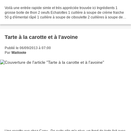
Voilà une entrée rapide simle et très appréciée trouvée ici Ingrédients 1
grosse boite de thon 2 oeufs Echalottes 1 cuillère à soupe de crème fraiche
50 g d'émental râpé 1 cuillère à soupe de ciboulette 2 cuillères à soupe de
coulis de tomate 2 cuillères...
Tarte à la carotte et à l'avoine
Publié le 06/09/2013 à 07:00
Par
Wattoote
Une recette vue chez Capu , De suite elle m'a plue, un fond de tarte fait avec