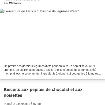
Par
Wattoote
On profite des derniers légumes d'été pour en faire un bon et savoureux
crumble. En fait j'en ai beaucoup fait cet été, le crumble de légumes a été
mon plat fétiche cette année. Ingrédients 2 oignons 2 courgettes 5 tomates 2
aubergines 2 poivrons huile...
Biscuits aux pépites de chocolat et aux
noisettes
Publié le 23/09/2013 à 07:00