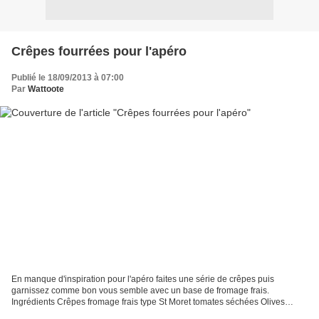
Crêpes fourrées pour l'apéro
Publié le 18/09/2013 à 07:00
Par
Wattoote
En manque d'inspiration pour l'apéro faites une série de crêpes puis
garnissez comme bon vous semble avec un base de fromage frais.
Ingrédients Crêpes fromage frais type St Moret tomates séchées Olives
Pistache Dans un bol mélangez le fromage frais et...