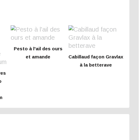
Pesto à l'ail des ours
et amande
Cabillaud façon Gravlax
à la betterave
ves
o
m
e