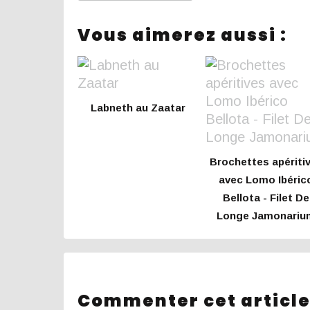
Vous aimerez aussi :
Labneth au Zaatar
Brochettes apériti
avec Lomo Ibéric
Bellota - Filet De
Longe Jamonariu
Commenter cet articl