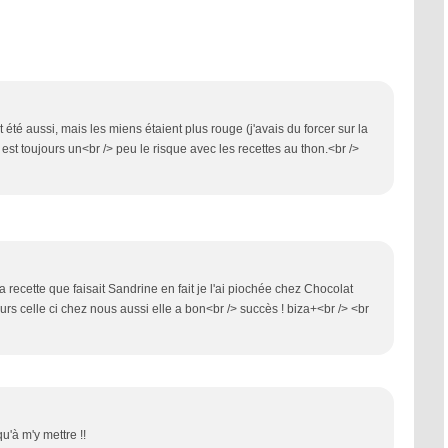
et été aussi, mais les miens étaient plus rouge (j'avais du forcer sur la
i est toujours un<br /> peu le risque avec les recettes au thon.<br />
la recette que faisait Sandrine en fait je l'ai piochée chez Chocolat
ours celle ci chez nous aussi elle a bon<br /> succès ! biza+<br /> <br
u'à m'y mettre !!