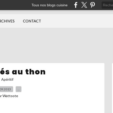
Tous nos blogs cuisine
RCHIVES
CONTACT
és au thon
Apéritif
09.2013
…
ar Wattoote