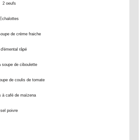
2 oeufs
Echalottes
 soupe de crème fraiche
 d'émental râpé
 à soupe de ciboulette
soupe de coulis de tomate
es à café de maïzena
sel poivre