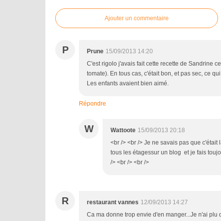
Ajouter un commentaire
P
Prune
15/09/2013 14:20
C'est rigolo j'avais fait cette recette de Sandrine c
tomate). En tous cas, c'était bon, et pas sec, ce qu
Les enfants avaient bien aimé.
Répondre
W
Wattoote
15/09/2013 20:18
<br /> <br /> Je ne savais pas que c'était 
tous les étagessur un blog et je fais touj
/> <br /> <br />
R
restaurant vannes
12/09/2013 14:27
Ca ma donne trop envie d'en manger...Je n'ai plu q