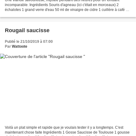
incomparable. Ingrédients Souris d'agneau (ici c'était en morceaux) 2
échalotes 1 grand verre d'eau 50 ml de vinaigre de cidre 1 cuillère à café de
gingembre 1 cuillère à café de curcuma...
Rougail saucisse
Publié le 21/10/2019 à 07:00
Par
Wattoote
Voilà un plat simple et rapide que je voulais tester il y a longtemps. C'est
maintenant chose faite Ingrédients 1 Gosse Saucisse de Toulouse 1 gousse