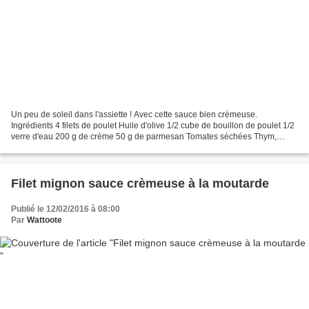
Un peu de soleil dans l'assiette ! Avec cette sauce bien crèmeuse.
Ingrédients 4 filets de poulet Huile d'olive 1/2 cube de bouillon de poulet 1/2
verre d'eau 200 g de crème 50 g de parmesan Tomates séchées Thym,
origan en option et facultatif. Faites...
Filet mignon sauce crèmeuse à la moutarde
Publié le 12/02/2016 à 08:00
Par
Wattoote