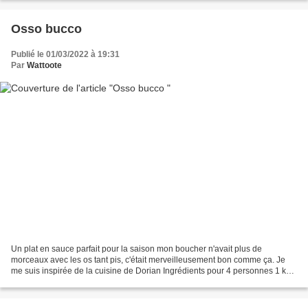
Osso bucco
Publié le 01/03/2022 à 19:31
Par
Wattoote
Un plat en sauce parfait pour la saison mon boucher n'avait plus de
morceaux avec les os tant pis, c'était merveilleusement bon comme ça. Je
me suis inspirée de la cuisine de Dorian Ingrédients pour 4 personnes 1 kg
de viande pour Osso buco Huile d'olive...