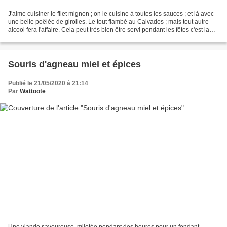
J'aime cuisiner le filet mignon ; on le cuisine à toutes les sauces ; et là avec
une belle poêlée de girolles. Le tout flambé au Calvados ; mais tout autre
alcool fera l'affaire. Cela peut très bien être servi pendant les fêtes c'est la
saison. Ingrédients...
Souris d'agneau miel et épices
Publié le 21/05/2020 à 21:14
Par
Wattoote
Une viande savoureuse, mijotée pendant des heures pour un fondant