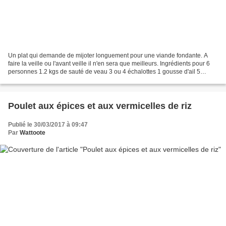
Un plat qui demande de mijoter longuement pour une viande fondante. A
faire la veille ou l'avant veille il n'en sera que meilleurs. Ingrédients pour 6
personnes 1.2 kgs de sauté de veau 3 ou 4 échalottes 1 gousse d'ail 5
cuillères à soupe de farine 250...
Poulet aux épices et aux vermicelles de riz
Publié le 30/03/2017 à 09:47
Par
Wattoote