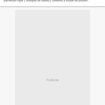
parmesan râpé 1 bouquet de basilic2 cuillères à soupe de poudre
d'amande50 g de parmesan50 g d'amande...
Publicité