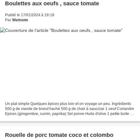
Boulettes aux oeufs , sauce tomate
Publié le 17/01/2024 à 19:18
Par
Wattoote
Un plat simple Quelques épices plus loin et on voyage un peu. Ingrédients
500 g de viande de boeuf haché 500 g de chair à sauccise 1 oeuf Coriandre
Epices (gimgembre, cumin, paprika) Sel poivre Huile d'olive 1 petite boite de
tomates concassées 4 oeufs...
Rouelle de porc tomate coco et colombo