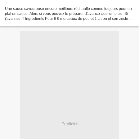
Une sauce savoureuse encore meilleurs réchauffé comme toujours pour un
plat en sauce. Alors si vous pouvez le préparer d'avance c'est un plus...Si
j'avais su !!! Ingrédients Pour 6 6 morceaux de poulet 1 citron et son zeste 2
gousse d'ail 1 branche de...
Publicité