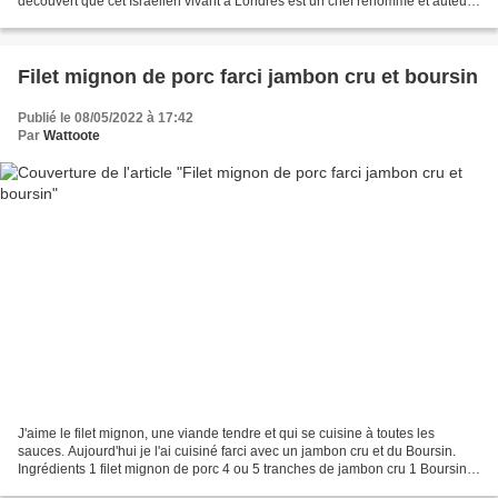
découvert que cet Israélien vivant à Londres est un chef renommé et auteur
d'ouvrage de cuisine. Curieuse...
Filet mignon de porc farci jambon cru et boursin
Publié le 08/05/2022 à 17:42
Par
Wattoote
J'aime le filet mignon, une viande tendre et qui se cuisine à toutes les
sauces. Aujourd'hui je l'ai cuisiné farci avec un jambon cru et du Boursin.
Ingrédients 1 filet mignon de porc 4 ou 5 tranches de jambon cru 1 Boursin
Crépine Pour la sauce Crème...