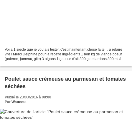
Voilà 1 siècle que je voulais tester, c'est maintenant chose faite ... à refaire
vite ! Merci Delphine pour la recette Ingrédients 1 bon kg de viande boeuf
(paleron, jumeau, gite) 3 oigons 1 gousse d'ail 300 g de lardons 800 ml à 1
litre de bière brune...
Poulet sauce crémeuse au parmesan et tomates
séchées
Publié le 23/03/2016 à 08:00
Par
Wattoote