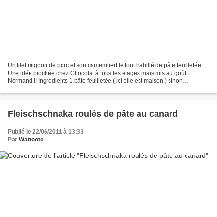
Un filet mignon de porc et son camembert le tout habillé de pâte feuilletée.
Une idée piochée chez Chocolat à tous les étages mais mis au goût
Normand !! Ingrédients 1 pâte feuilletée ( ici elle est maison ) sinon
commandez la chez votre boulanger. Les...
Fleischschnaka roulés de pâte au canard
Publié le 22/06/2011 à 13:33
Par
Wattoote