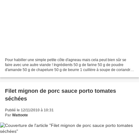
Pour habiller une simple petite côte d'agneau mais cela peut bien sûr se
faire avec une autre viande ! Ingrédients 50 g de farine 50 g de poudre
d'amande 50 g de chapelure 50 g de beurre 1 cuillère à soupe de coriandre,
ciboulette, persil au choix Faites...
Filet mignon de porc sauce porto tomates
séchées
Publié le 12/11/2010 à 10:31
Par
Wattoote