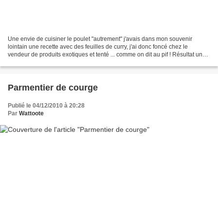
Une envie de cuisiner le poulet "autrement" j'avais dans mon souvenir
lointain une recette avec des feuilles de curry, j'ai donc foncé chez le
vendeur de produits exotiques et tenté ... comme on dit au pif ! Résultat un
poulet bien parfumé. Ingrédients...
Parmentier de courge
Publié le 04/12/2010 à 20:28
Par
Wattoote