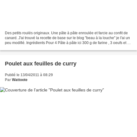
Des petits roulés originaux. Une pâte à pâte enroulée et farcie au confit de
canard. J'ai trouvé la recette de base sur le blog "beau à la louche" je l'ai un
peu modifié. Ingrédients Pour 4 Pâte à pâte ici 300 g de farine , 3 oeufs et 2
cuillères à soupe...
Poulet aux feuilles de curry
Publié le 13/04/2011 à 08:29
Par
Wattoote