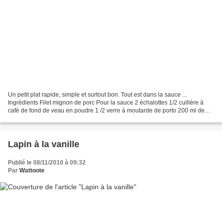
Un petit plat rapide, simple et surtout bon. Tout est dans la sauce ...
Ingrédients Filet mignon de porc Pour la sauce 2 échalottes 1/2 cuillère à
café de fond de veau en poudre 1 /2 verre à moutarde de porto 200 ml de
crème Une dizaine de tomates séchées...
Lapin à la vanille
Publié le 08/11/2010 à 09:32
Par
Wattoote