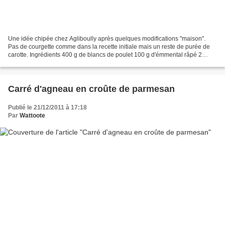
Une idée chipée chez Agliboully après quelques modifications "maison".
Pas de courgette comme dans la recette initiale mais un reste de purée de
carotte. Ingrédients 400 g de blancs de poulet 100 g d'émmental râpé 2
oeufs quelques cuillères à soupe de...
Carré d'agneau en croûte de parmesan
Publié le 21/12/2011 à 17:18
Par
Wattoote