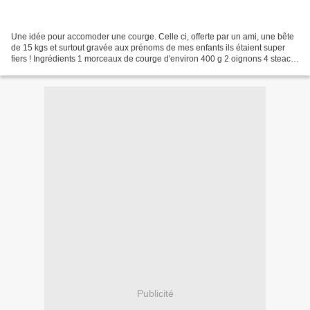
Une idée pour accomoder une courge. Celle ci, offerte par un ami, une bête
de 15 kgs et surtout gravée aux prénoms de mes enfants ils étaient super
fiers ! Ingrédients 1 morceaux de courge d'environ 400 g 2 oignons 4 steack
hachés 50 g de crème 100 g...
Publicité