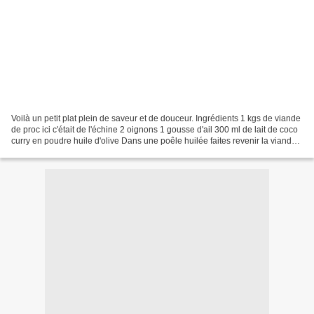
Voilà un petit plat plein de saveur et de douceur. Ingrédients 1 kgs de viande
de proc ici c'était de l'échine 2 oignons 1 gousse d'ail 300 ml de lait de coco
curry en poudre huile d'olive Dans une poêle huilée faites revenir la viande,
réservez. Mettez...