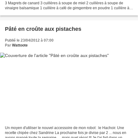
3 Magrets de canard 3 cuillères à soupe de miel 2 cuillères à soupe de
vinaigre balsamique 1 cuillère à café de gimgembre en poudre 1 cuillère à
café de cannelle en poudre 1 cuillère...
Pâté en croûte aux pistaches
Publié le 23/04/2012 à 07:00
Par
Wattoote
Un moyen d'utiliser le nouvel accessoire de mon robot : le Hachoir. Une
recette chipée chez Sandrine La prochaine fois je divise par 2 ... nous en
avons mangé toute la semaine .... mais quel régal !!! Je l'ai fait dans un