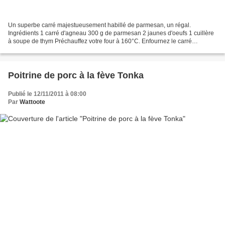
Un superbe carré majestueusement habillé de parmesan, un régal.
Ingrédients 1 carré d'agneau 300 g de parmesan 2 jaunes d'oeufs 1 cuillère
à soupe de thym Préchauffez votre four à 160°C. Enfournez le carré
d'agneau dans un plat avec un verre d'eau pendant...
Poitrine de porc à la fève Tonka
Publié le 12/11/2011 à 08:00
Par
Wattoote