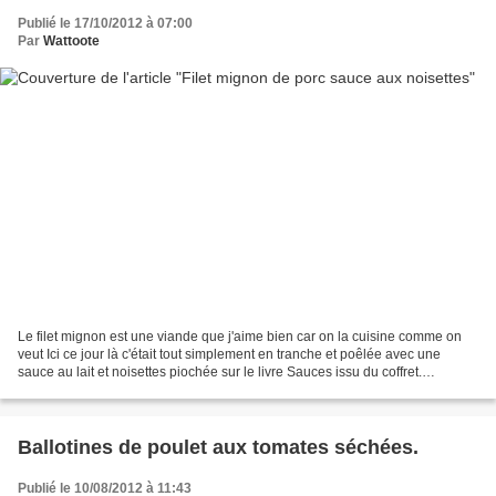
Publié le 17/10/2012 à 07:00
Par
Wattoote
Le filet mignon est une viande que j'aime bien car on la cuisine comme on
veut Ici ce jour là c'était tout simplement en tranche et poêlée avec une
sauce au lait et noisettes piochée sur le livre Sauces issu du coffret.
Ingrédients 1 filet mignon de porc...
Ballotines de poulet aux tomates séchées.
Publié le 10/08/2012 à 11:43