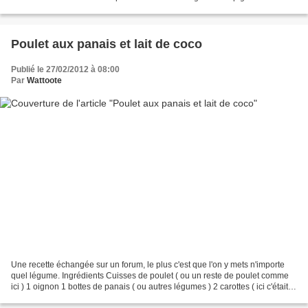
(ou autres) sel et poivre...
Poulet aux panais et lait de coco
Publié le 27/02/2012 à 08:00
Par
Wattoote
Une recette échangée sur un forum, le plus c'est que l'on y mets n'importe
quel légume. Ingrédients Cuisses de poulet ( ou un reste de poulet comme
ici ) 1 oignon 1 bottes de panais ( ou autres légumes ) 2 carottes ( ici c'était 1
orange, 1 jaune pour...