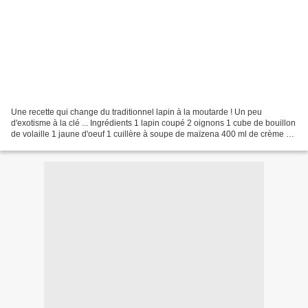
Une recette qui change du traditionnel lapin à la moutarde ! Un peu
d'exotisme à la clé ... Ingrédients 1 lapin coupé 2 oignons 1 cube de bouillon
de volaille 1 jaune d'oeuf 1 cuillère à soupe de maïzena 400 ml de crème 2
ou 3 carottes ( ici des jaunes...