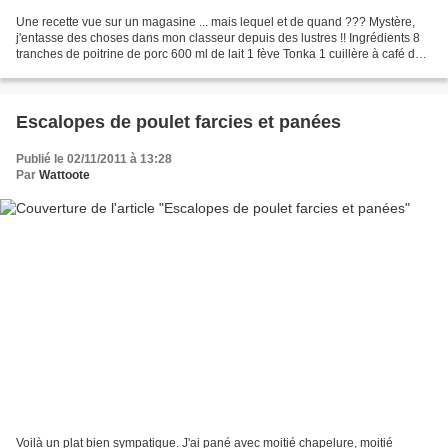
Une recette vue sur un magasine ... mais lequel et de quand ??? Mystère,
j'entasse des choses dans mon classeur depuis des lustres !! Ingrédients 8
tranches de poitrine de porc 600 ml de lait 1 fève Tonka 1 cuillère à café de
maïzena La veille (ou le...
Escalopes de poulet farcies et panées
Publié le 02/11/2011 à 13:28
Par
Wattoote
Voilà un plat bien sympatique. J'ai pané avec moitié chapelure, moitié