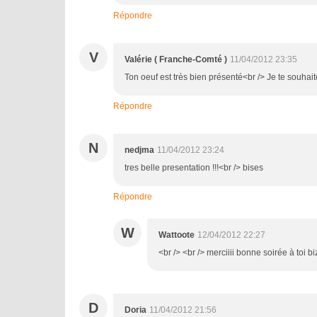
Répondre
V
Valérie ( Franche-Comté )
11/04/2012 23:35
Ton oeuf est très bien présenté<br /> Je te souhai
Répondre
N
nedjma
11/04/2012 23:24
tres belle presentation !!!<br /> bises
Répondre
W
Wattoote
12/04/2012 22:27
<br /> <br /> merciiii bonne soirée à toi bi
D
Doria
11/04/2012 21:56