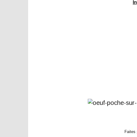
I
Faites 