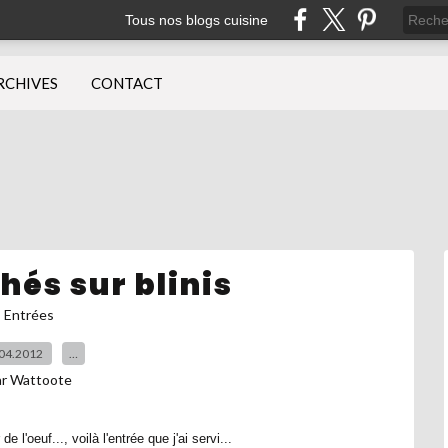
Tous nos blogs cuisine
RCHIVES
CONTACT
hés sur blinis
Entrées
04.2012
…
ar Wattoote
l'oeuf..., voilà l'entrée que j'ai servi...