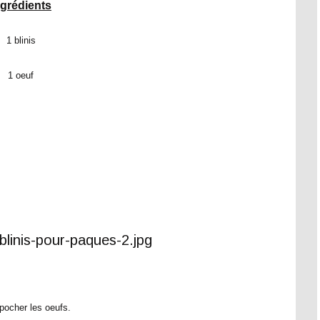
ngrédients
1 blinis
1 oeuf
pocher les oeufs.