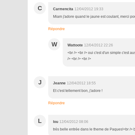
C
Carmencita
12/04/2012 19:33
Miam j'adore quand le jaune est coulant, merci pou
Répondre
W
Wattoote
12/04/2012 22:26
<br /> <br /> oui c'est d'un simple c'est a
/> <br /> <br />
J
Jeanne
12/04/2012 18:55
Et c'est tellement bon, j'adore !
Répondre
L
lou
12/04/2012 08:06
trés belle entrée dans le theme de Paques!<br /> 