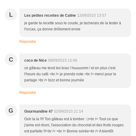
L
Les petites recettes de Caline
12/09/2015 13:57
je garde ta recette sous le coude, je tacherais de la tester à
l'occas, ça donne drôlement envie
Répondre
C
coco de Nice
08/09/2015 12:48
ce gâteau me tend les bras ! huuuumm ! et en plus c'est
l'heure du café <br /> je prends note <br /> merci pour le
partage <br /> bizz et bonne journée
Répondre
G
Gourmandine 47
02/09/2015 21:14
Ouh la la !!!! Ton gâteau est à tomber :-)<br /> Tout ce que
j'aime est réuni, l'association du chocolat et des fruits rouges
est parfaite !!!<br /> <br /> Bonne soirée<br /> A bientôt