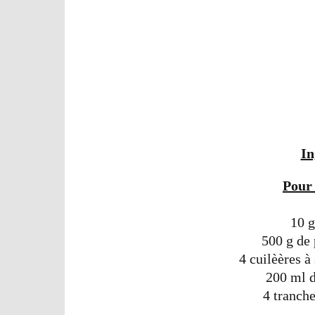
In
Pour 
10 g
500 g de
4 cuilèères à
200 ml d
4 tranch