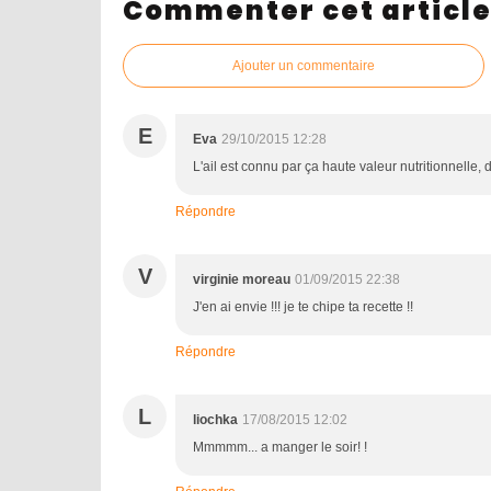
Commenter cet articl
Ajouter un commentaire
E
Eva
29/10/2015 12:28
L'ail est connu par ça haute valeur nutritionnelle, 
Répondre
V
virginie moreau
01/09/2015 22:38
J'en ai envie !!! je te chipe ta recette !!
Répondre
L
liochka
17/08/2015 12:02
Mmmmm... a manger le soir! !