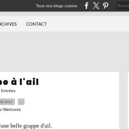
Tous nos blogs cuisine
RCHIVES
CONTACT
e à l'ail
Entrées
08.2015
…
ar Wattoote
'une belle grappe d'ail.