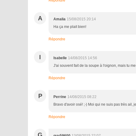
Répondre
A
Amalia
15/08/2015 20:14
Ha ça me plait bien!
Répondre
I
Isabelle
14/08/2015 14:56
J'ai souvent fait de la soupe à l'oignon, mais tu me 
Répondre
P
Perrine
14/08/2015 08:22
Bravo d'avoir osé! ;-) Moi qui ne suis pas très ail, j
Répondre
G
guy59600
13/08/2015 22:07