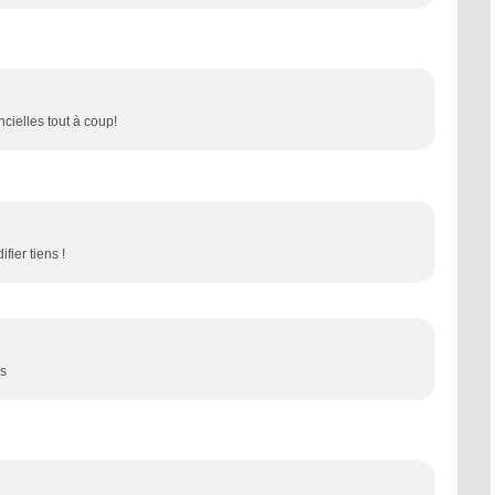
ncielles tout à coup!
fier tiens !
ss