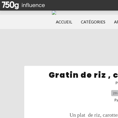
ACCUEIL
CATÉGORIES
A
Gratin de riz ,
P
29.
P
Un plat de riz, carott