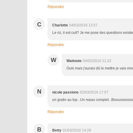
Répondre
C
Charlotte
04/03/2016 13:57
Le riz, il est cuit? Je me pose des questions existe
Répondre
W
Wattoote
04/03/2016 21:22
Ouiii mais j'aurais dû le mettre je vais modi
N
nicole passions
02/03/2016 17:57
un gratin au top...Un repas complet...Bisoussssss
Répondre
B
Betty
01/03/2016 14:28