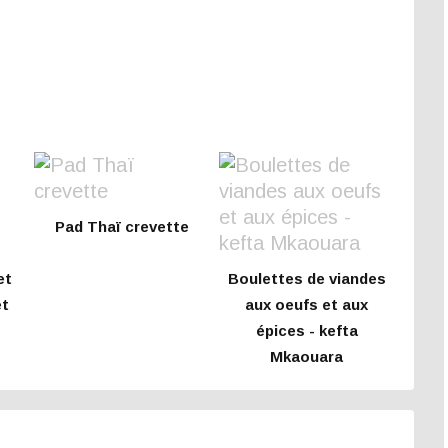
Pad Thaï crevette
et
Boulettes de viandes
et
aux oeufs et aux
épices - kefta
Mkaouara