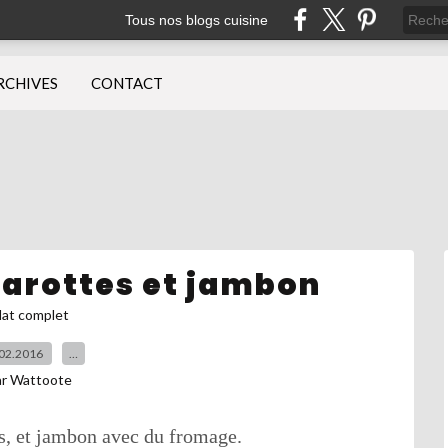
Tous nos blogs cuisine
RCHIVES
CONTACT
 carottes et jambon
lat complet
02.2016
…
ar Wattoote
es, et jambon avec du
fromage.