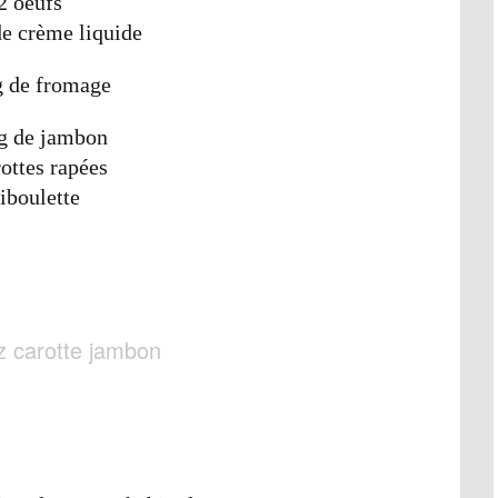
2 oeufs
e crème liquide
g de fromage
g de jambon
rottes rapées
iboulette