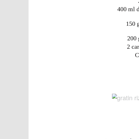
400 ml d
150 
200 
2 ca
C