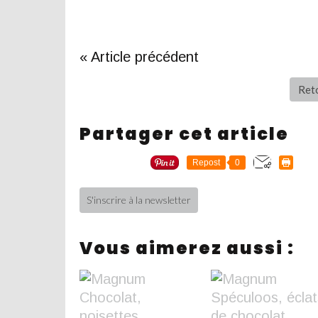
« Article précédent
Reto
Partager cet article
Repost
0
S'inscrire à la newsletter
Vous aimerez aussi :