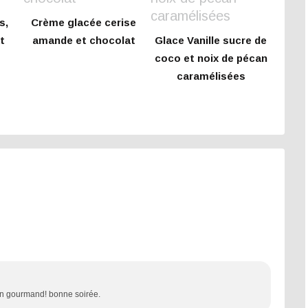
s,
Crème glacée cerise
t
amande et chocolat
Glace Vanille sucre de
coco et noix de pécan
caramélisées
e
ien gourmand! bonne soirée.