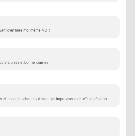
avant d'en faire moi même MDR
t bien, bises et bonne journée
s et les temps chaud qui m'ont fait improviser mais c'était très bon