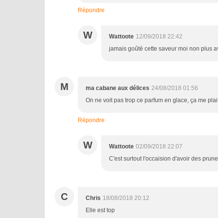
Répondre
W
Wattoote
12/09/2018 22:42
jamais goûté cette saveur moi non plus 
M
ma cabane aux délices
24/08/2018 01:56
On ne voit pas trop ce parfum en glace, ça me plai
Répondre
W
Wattoote
02/09/2018 22:07
C'est surtout l'occaision d'avoir des prune
C
Chris
18/08/2018 20:12
Elle est top