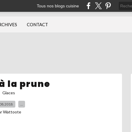
Tous nos blogs cuisine
RCHIVES
CONTACT
à la prune
Glaces
08.2018
…
ar Wattoote