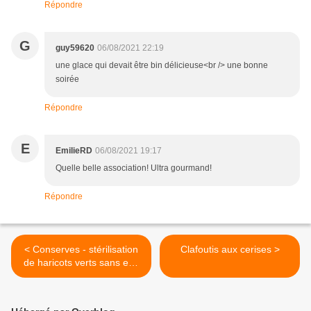
Répondre
G
guy59620
06/08/2021 22:19
une glace qui devait être bin délicieuse<br /> une bonne
soirée
Répondre
E
EmilieRD
06/08/2021 19:17
Quelle belle association! Ultra gourmand!
Répondre
< Conserves - stérilisation
Clafoutis aux cerises >
de haricots verts sans eau
et sans sel.