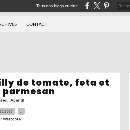
Tous nos blogs cuisine
RCHIVES
CONTACT
lly de tomate, feta et
de parmesan
,
rées
Apéritif
11.2013
…
ar Wattoote