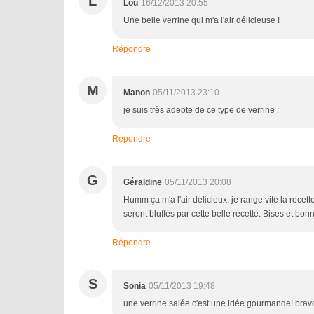
L
Lou
16/12/2013 20:55
Une belle verrine qui m'a l'air délicieuse !
Répondre
M
Manon
05/11/2013 23:10
je suis très adepte de ce type de verrine :
Répondre
G
Géraldine
05/11/2013 20:08
Humm ça m'a l'air délicieux, je range vite la recett
seront bluffés par cette belle recette. Bises et bon
Répondre
S
Sonia
05/11/2013 19:48
une verrine salée c'est une idée gourmande! brav