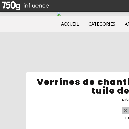
ACCUEIL
CATÉGORIES
A
Verrines de chanti
tuile 
Ent
05.
P