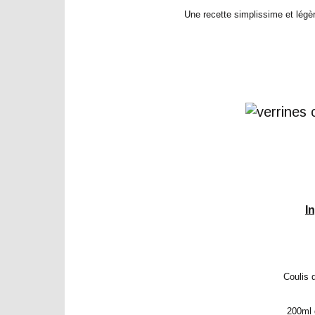
Une recette simplissime et légèr
I
Coulis
200ml 