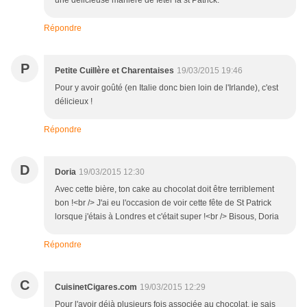
une délicieuse manière de fêter la st Patrick.
Répondre
P
Petite Cuillère et Charentaises
19/03/2015 19:46
Pour y avoir goûté (en Italie donc bien loin de l'Irlande), c'est
délicieux !
Répondre
D
Doria
19/03/2015 12:30
Avec cette bière, ton cake au chocolat doit être terriblement
bon !<br /> J'ai eu l'occasion de voir cette fête de St Patrick
lorsque j'étais à Londres et c'était super !<br /> Bisous, Doria
Répondre
C
CuisinetCigares.com
19/03/2015 12:29
Pour l'avoir déjà plusieurs fois associée au chocolat, je sais