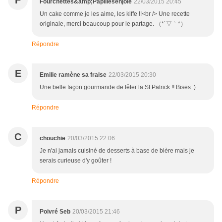
F
Fourchettes&amp;Papillesenjoie
22/03/2015 20:45
Un cake comme je les aime, les kiffe !!<br /> Une recette
originale, merci beaucoup pour le partage. （*´▽｀*）
Répondre
E
Emilie ramène sa fraise
22/03/2015 20:30
Une belle façon gourmande de fêter la St Patrick !! Bises :)
Répondre
C
chouchie
20/03/2015 22:06
Je n'ai jamais cuisiné de desserts à base de bière mais je
serais curieuse d'y goûter !
Répondre
P
Poivré Seb
20/03/2015 21:46