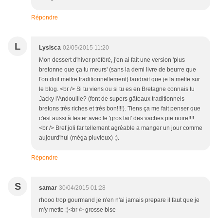
Répondre
L
Lysisca
02/05/2015 11:20
Mon dessert d'hiver préféré, j'en ai fait une version 'plus
bretonne que ça tu meurs' (sans la demi livre de beurre que
l'on doit mettre traditionnellement) faudrait que je la mette sur
le blog. <br /> Si tu viens ou si tu es en Bretagne connais tu
Jacky l'Andouille? (font de supers gâteaux traditionnels
bretons très riches et très bon!!!!). Tiens ça me fait penser que
c'est aussi à tester avec le 'gros lait' des vaches pie noire!!!!
<br /> Bref joli far tellement agréable a manger un jour comme
aujourd'hui (méga pluvieux) ;).
Répondre
S
samar
30/04/2015 01:28
rhooo trop gourmand je n'en n'ai jamais prepare il faut que je
m'y mette :)<br /> grosse bise