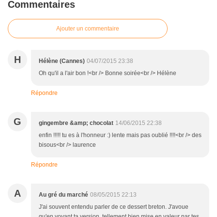
Commentaires
Ajouter un commentaire
H
Hélène (Cannes)
04/07/2015 23:38
Oh qu'il a l'air bon !<br /> Bonne soirée<br /> Hélène
Répondre
G
gingembre &amp; chocolat
14/06/2015 22:38
enfin !!!!! tu es à l'honneur :) lente mais pas oublié !!!!<br /> des
bisous<br /> laurence
Répondre
A
Au gré du marché
08/05/2015 22:13
J'ai souvent entendu parler de ce dessert breton. J'avoue
qu'en voyant ta version, tellement bien mise en valeur par tes