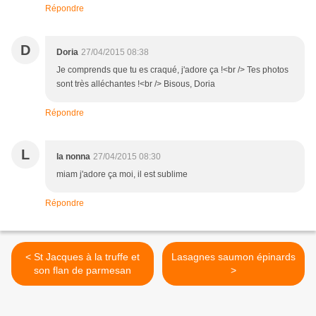
Répondre
D
Doria
27/04/2015 08:38
Je comprends que tu es craqué, j'adore ça !<br /> Tes photos
sont très alléchantes !<br /> Bisous, Doria
Répondre
L
la nonna
27/04/2015 08:30
miam j'adore ça moi, il est sublime
Répondre
< St Jacques à la truffe et
Lasagnes saumon épinards
son flan de parmesan
>