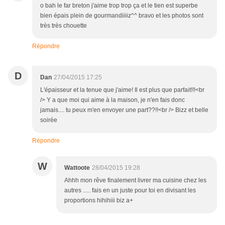
o bah le far breton j'aime trop trop ça et le tien est superbe
bien épais plein de gourmandiiiiz^^ bravo et les photos sont
très très chouette
Répondre
D
Dan
27/04/2015 17:25
L'épaisseur et la tenue que j'aime! Il est plus que parfait!!!<br
/> Y a que moi qui aime à la maison, je n'en fais donc
jamais.... tu peux m'en envoyer une part??!!<br /> Bizz et belle
soirée
Répondre
W
Wattoote
28/04/2015 19:28
Ahhh mon rêve finalement livrer ma cuisine chez les
autres ..... fais en un juste pour toi en divisant les
proportions hihihiii biz a+