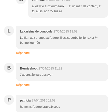
Wattoote
28/04/2015 22:08
allez vite aux fourneaux .... et un mari de content, et
toi aussi non ?? biz a+
L
La cuisine de poupoule
27/04/2015 13:09
Le flan aux pruneaux j'adore. Il est superbe le tiens.<br />
bonne journée
Répondre
B
Bernieshoot
27/04/2015 11:22
J'adore. Je vais essayer
Répondre
P
patricia
27/04/2015 11:09
hummm, j'adore bravo,bisous