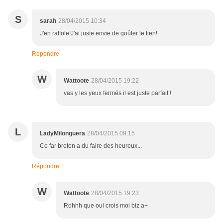
S
sarah
28/04/2015 10:34
J'en raffole!J'ai juste envie de goûter le tien!
Répondre
W
Wattoote
28/04/2015 19:22
vas y les yeux fermés il est juste parfait !
L
LadyMilonguera
28/04/2015 09:15
Ce far breton a du faire des heureux...
Répondre
W
Wattoote
28/04/2015 19:23
Rohhh que oui crois moi biz a+