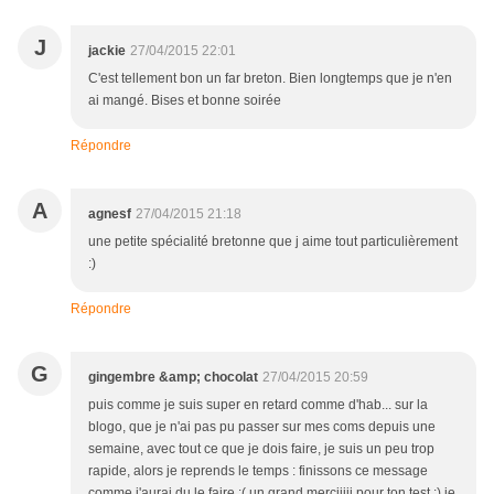
J
jackie
27/04/2015 22:01
C'est tellement bon un far breton. Bien longtemps que je n'en
ai mangé. Bises et bonne soirée
Répondre
A
agnesf
27/04/2015 21:18
une petite spécialité bretonne que j aime tout particulièrement
:)
Répondre
G
gingembre &amp; chocolat
27/04/2015 20:59
puis comme je suis super en retard comme d'hab... sur la
blogo, que je n'ai pas pu passer sur mes coms depuis une
semaine, avec tout ce que je dois faire, je suis un peu trop
rapide, alors je reprends le temps : finissons ce message
comme j'aurai du le faire :( un grand merciiiii pour ton test :) je