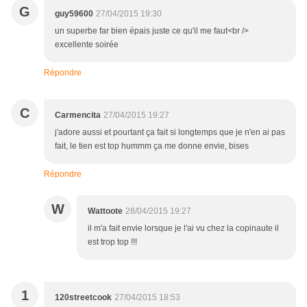
G
guy59600
27/04/2015 19:30
un superbe far bien épais juste ce qu'il me faut<br />
excellente soirée
Répondre
C
Carmencita
27/04/2015 19:27
j'adore aussi et pourtant ça fait si longtemps que je n'en ai pas
fait, le tien est top hummm ça me donne envie, bises
Répondre
W
Wattoote
28/04/2015 19:27
il m'a fait envie lorsque je l'ai vu chez la copinaute il
est trop top !!!
1
120streetcook
27/04/2015 18:53