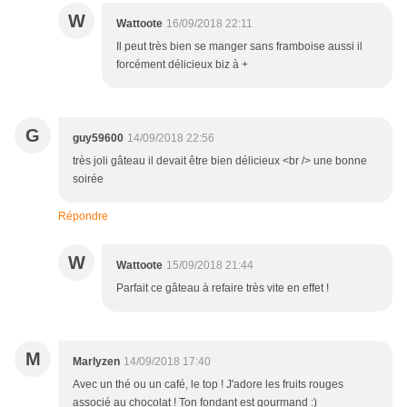
W
Wattoote
16/09/2018 22:11
Il peut très bien se manger sans framboise aussi il
forcément délicieux biz à +
G
guy59600
14/09/2018 22:56
très joli gâteau il devait être bien délicieux <br /> une bonne
soirée
Répondre
W
Wattoote
15/09/2018 21:44
Parfait ce gâteau à refaire très vite en effet !
M
Marlyzen
14/09/2018 17:40
Avec un thé ou un café, le top ! J'adore les fruits rouges
associé au chocolat ! Ton fondant est gourmand :)