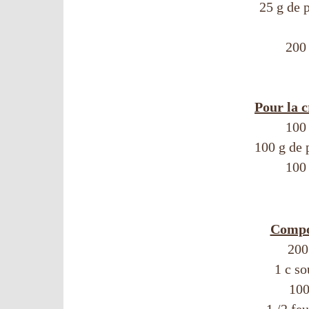
25 g de 
200 
Pour la 
100
100 g de
100 
Compo
200
1 c so
100