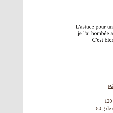
L'astuce pour un
je l'ai bombée 
C'est bie
Pâ
120 
80 g de 