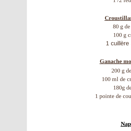
1 /2 feu
Croustilla
80 g de
100 g c
1 cuillère
Ganache mon
200 g de
100 ml de cr
180g de
1 pointe de co
Nap