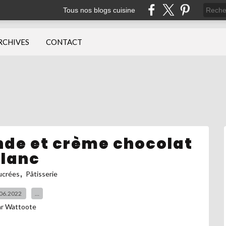
Tous nos blogs cuisine
RCHIVES
CONTACT
nde et crème chocolat
lanc
,
ucrées
Pâtisserie
06.2022
…
ar Wattoote