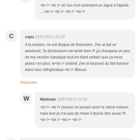
<br /> <br /> oh oui c'est surement un signe il t'apelle
....<br /> <br /> <br /> <br />
C
capu
23/07/2012 21:26
A la maison, on est dingue de financiers. J'en ai fait ce
weekend. Ta déclinaison me tente bien !!! ça changera un peu
de ma version classique tout en étant certain que ça nous
plaira ! en plus, le<br /> praliné, j'en ai toujours du fait maison
dans mon réfrigérateur.<br /> Bisous
Répondre
W
Wattoote
23/07/2012 22:20
<br /> <br /> j'avoue ne jamais avoir le raliné maison
mais bon je n'ai pas de mixer il faut le dire aussi !!!!
<br /> <br /> <br /> <br />