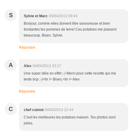
S
Sylvie et Marc
05/04/2013 09:43
Bonjour, comme elles doivent être savoureuse et bien
fondantes tes pommes de terre! Ces potatoes me plaisent
beaucoup. Bises. Sylvie.
Répondre
A
Alex
04/04/2013 23:17
Une super idée en effet ;-) Merci pour cette recette qui me
tente bcp ;-)<br /> Bises,<br /> Alex
Répondre
C
chef cuistot
04/04/2013 22:44
C'est les meilleures les potatoes maison. Tes photos sont
jolies.