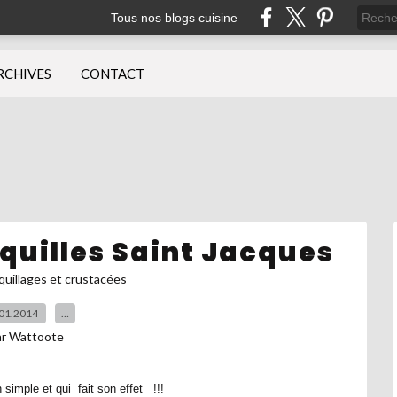
Tous nos blogs cuisine
RCHIVES
CONTACT
oquilles Saint Jacques
quillages et crustacées
01.2014
…
ar Wattoote
 simple et qui fait son effet !!!