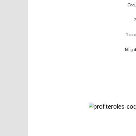
Coquil
2
1 ras
50 g 