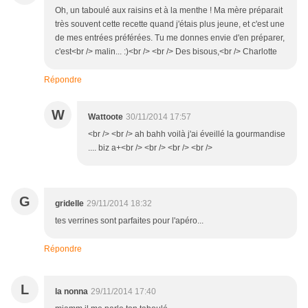
Oh, un taboulé aux raisins et à la menthe ! Ma mère préparait
très souvent cette recette quand j'étais plus jeune, et c'est une
de mes entrées préférées. Tu me donnes envie d'en préparer,
c'est<br /> malin... :)<br /> <br /> Des bisous,<br /> Charlotte
Répondre
W
Wattoote
30/11/2014 17:57
<br /> <br /> ah bahh voilà j'ai éveillé la gourmandise
.... biz a+<br /> <br /> <br /> <br />
G
gridelle
29/11/2014 18:32
tes verrines sont parfaites pour l'apéro...
Répondre
L
la nonna
29/11/2014 17:40