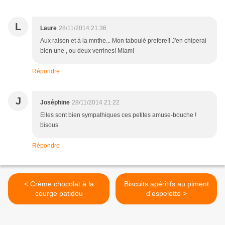
L
Laure
28/11/2014 21:36
Aux raison et à la mnthe... Mon taboulé prefere!! J'en chiperai
bien une , ou deux verrines! Miam!
Répondre
J
Joséphine
28/11/2014 21:22
Elles sont bien sympathiques ces petites amuse-bouche !
bisous
Répondre
< Crème chocolat à la
Biscuits apéritifs au piment
courge patidou
d'espelette >