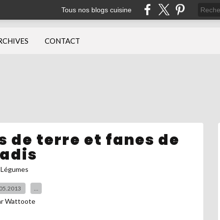
Tous nos blogs cuisine
RCHIVES
CONTACT
 de terre et fanes de
radis
Légumes
05.2013
…
ar Wattoote