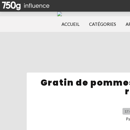
ACCUEIL
CATÉGORIES
A
Gratin de pommes
17.
P