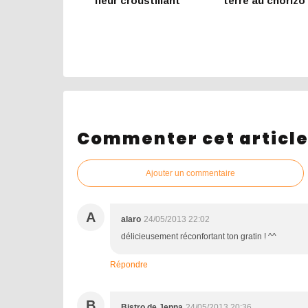
fleur croustillant
terre au chorizo
Commenter cet articl
Ajouter un commentaire
A
alaro
24/05/2013 22:02
délicieusement réconfortant ton gratin ! ^^
Répondre
B
Bistro de Jenna
24/05/2013 20:36