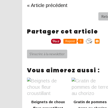
« Article précédent
Reto
Partager cet article
Repost
0
S'inscrire à la newsletter
Vous aimerez aussi :
Beignets de choux
Gratin de pommes 