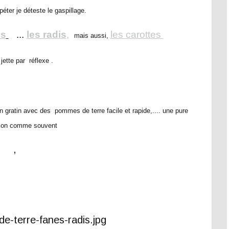
éter je déteste le gaspillage.
es
...
les radis
,
les carottes
mais aussi,
 jette par réflexe .
 en gratin avec des pommes de terre facile et rapide,.... une pure
tion comme souvent
,