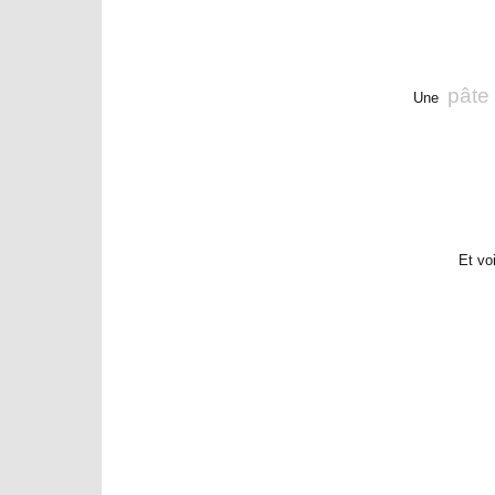
pâte
Une
Et voi