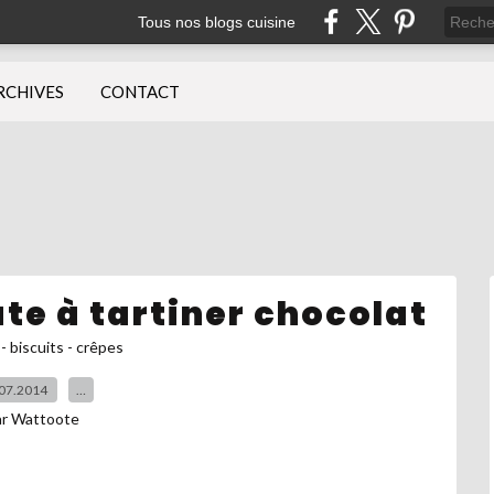
Tous nos blogs cuisine
RCHIVES
CONTACT
âte à tartiner chocolat
- biscuits - crêpes
07.2014
…
ar Wattoote