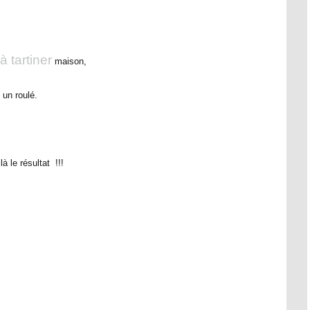
 à
tartiner
maison,
un roulé.
là le résultat !!!