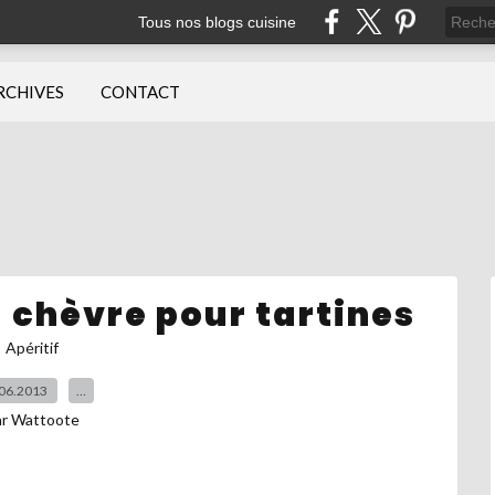
Tous nos blogs cuisine
RCHIVES
CONTACT
 chèvre pour tartines
Apéritif
06.2013
…
ar Wattoote