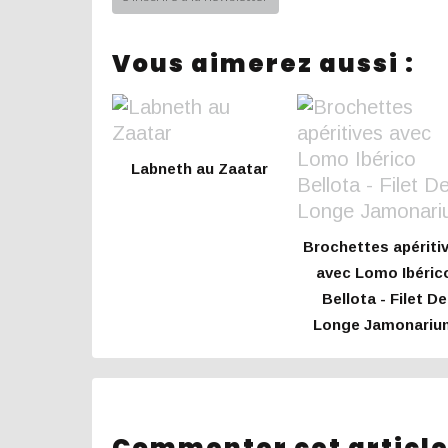
Vous aimerez aussi :
Labneth au Zaatar
Brochettes apériti
avec Lomo Ibéric
Bellota - Filet De
Longe Jamonariu
Commenter cet articl