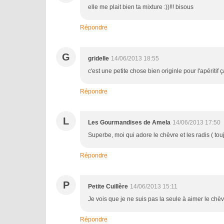
elle me plait bien ta mixture :))!!! bisous
Répondre
G
gridelle
14/06/2013 18:55
c'est une petite chose bien originle pour l'apéritif ç
Répondre
L
Les Gourmandises de Amela
14/06/2013 17:50
Superbe, moi qui adore le chèvre et les radis ( touj
Répondre
P
Petite Cuillère
14/06/2013 15:11
Je vois que je ne suis pas la seule à aimer le chèvr
Répondre