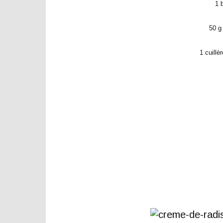
1 
50 g
1 cuillè