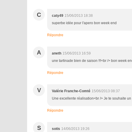
C
caty49
15/06/2013 18:38
superbe idée pour l'apero bon week end
Répondre
A
aneth
15/06/2013 16:59
une tartinade bien de saison !!!<br /> bon week e
Répondre
V
Valérie Franche-Comté
15/06/2013 08:37
Une excellente réalisation<br /> Je te souhaite u
Répondre
S
sotis
14/06/2013 19:26