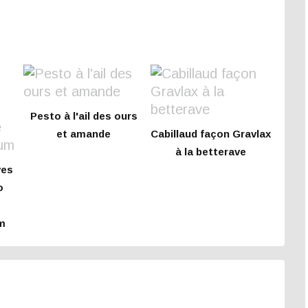
Pesto à l'ail des ours
et amande
Cabillaud façon Gravlax
à la betterave
ves
o
m
e