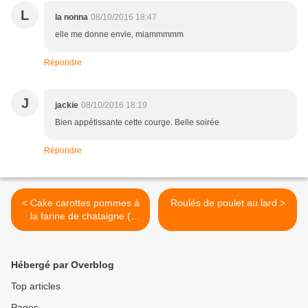
L
la nonna
08/10/2016 18:47
elle me donne envie, miammmmm
Répondre
J
jackie
08/10/2016 18:19
Bien appétissante cette courge. Belle soirée
Répondre
< Cake carottes pommes à
Roulés de poulet au lard >
la farine de chataigne (
Sans gluten )
Hébergé par Overblog
Top articles
Pages