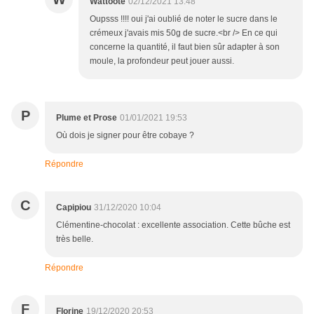
Wattoote
02/12/2021 13:48
Oupsss !!!! oui j'ai oublié de noter le sucre dans le
crémeux j'avais mis 50g de sucre.<br /> En ce qui
concerne la quantité, il faut bien sûr adapter à son
moule, la profondeur peut jouer aussi.
P
Plume et Prose
01/01/2021 19:53
Où dois je signer pour être cobaye ?
Répondre
C
Capipiou
31/12/2020 10:04
Clémentine-chocolat : excellente association. Cette bûche est
très belle.
Répondre
F
Florine
19/12/2020 20:53