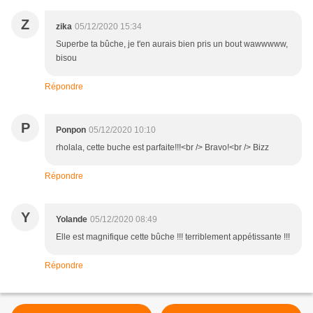
Z
zika
05/12/2020 15:34
Superbe ta bûche, je t'en aurais bien pris un bout wawwwww,
bisou
Répondre
P
Ponpon
05/12/2020 10:10
rholala, cette buche est parfaite!!!<br /> Bravo!<br /> Bizz
Répondre
Y
Yolande
05/12/2020 08:49
Elle est magnifique cette bûche !!! terriblement appétissante !!!
Répondre