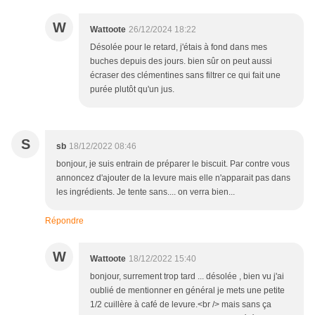
W
Wattoote
26/12/2024 18:22
Désolée pour le retard, j'étais à fond dans mes
buches depuis des jours. bien sûr on peut aussi
écraser des clémentines sans filtrer ce qui fait une
purée plutôt qu'un jus.
S
sb
18/12/2022 08:46
bonjour, je suis entrain de préparer le biscuit. Par contre vous
annoncez d'ajouter de la levure mais elle n'apparait pas dans
les ingrédients. Je tente sans.... on verra bien...
Répondre
W
Wattoote
18/12/2022 15:40
bonjour, surrement trop tard ... désolée , bien vu j'ai
oublié de mentionner en général je mets une petite
1/2 cuillère à café de levure.<br /> mais sans ça