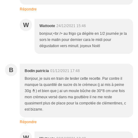
Répondre
W
Wattoote
24/12/2021 15:46
bonjour,<br /> au frigo ça dégèle en 1/2 journée je la
sors le matin pour dernier cara le midi pour
dégustation vers minuit. joyeux Noël
B
Bodin patricia
01/12/2021 17:48
Bonjour, je suis en train de tester cette recette. Par contre il
manque la quantité de sucre ds le crémeux (j ai mis à peine
30g 🤞) et bien que j ai un moule bûche de 30*8 cm une fois
mon crémeux versé dans ma gouttière il ne me reste
quasiment plus de place pour la compotée de clémentines, c
est bizarre.
Répondre
W