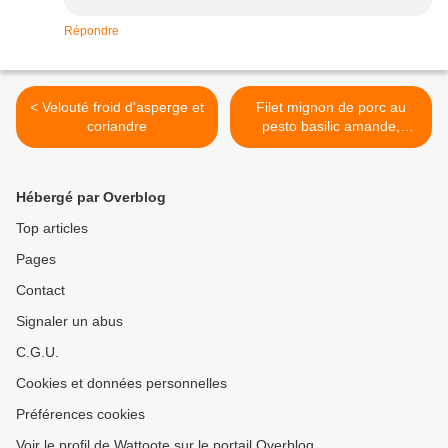
Répondre
< Velouté froid d'asperge et
Filet mignon de porc au
coriandre
pesto basilic amande,
galettes de polenta et
tomates rôties. >
Hébergé par Overblog
Top articles
Pages
Contact
Signaler un abus
C.G.U.
Cookies et données personnelles
Préférences cookies
Voir le profil de Wattoote sur le portail Overblog