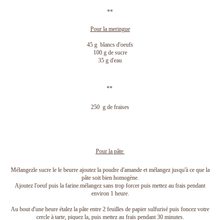
**
Pour la meringue
45 g blancs d'oeufs
100 g de sucre
35 g d'eau
**
250 g de fraises
Pour la pâte
Mélangezle sucre le le beurre ajoutez la poudre d'amande et mélangez jusqu'à ce que la
pâte soit bien homogène.
Ajoutez l'oeuf puis la farine.mélangez sans trop forcer puis mettez au frais pendant
environ 1 heure.
Au bout d'une heure étalez la pâte entre 2 feuilles de papier sulfurisé puis foncez votre
cercle à tarte, piquez la, puis mettez au frais pendant 30 minutes.