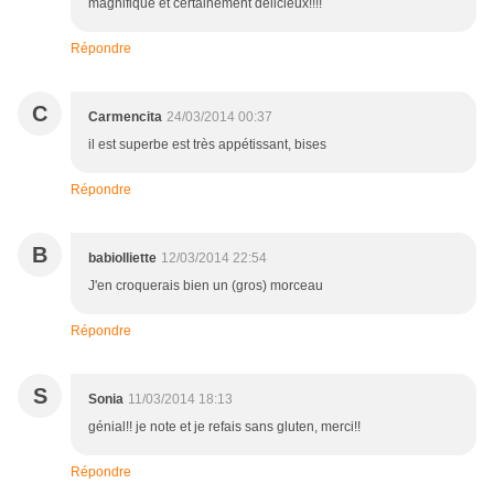
magnifique et certainement delicieux!!!!
Répondre
C
Carmencita
24/03/2014 00:37
il est superbe est très appétissant, bises
Répondre
B
babiolliette
12/03/2014 22:54
J'en croquerais bien un (gros) morceau
Répondre
S
Sonia
11/03/2014 18:13
génial!! je note et je refais sans gluten, merci!!
Répondre